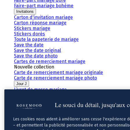
Faire-part mariage doré
Faire-part mariage bohème
Invitations
Carton d'invitation mariage
Carton réponse mariage
Stickers mariage
Stickers dorés
Toute la papeterie de mariage
Save the date
Save the date original
Save the date photo
Cartes de remerciement mariage
Nouvelle collection
Carte de remerciement mariage originale
Carte de remerciement mariage photo
Jour J
Livret de messe mariage
Plan de table mariage
Marque-table mariage
Le souci du détail, jusqu'aux 
Menu mariage
Marque-place mariage
Etiquette bouteille mariage
Les cookies nous aident à améliorer sans cesse l'expérience 
Panneau mariage
– et permettent la publicité personnalisée et non personnali
Urne mariage