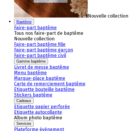
Nouvelle collection
Baptême
Faire-part baptême
Tous nos faire-part de baptême
Nouvelle collection
Faire-part baptême fille
Faire-part baptême garçon
Faire-part baptême civil
Gamme baptême
Livret de messe baptême
Menu baptême
Marque-place baptême
Carte de remerciement baptême
Etiquette bouteille baptême
Stickers baptême
Cadeaux
Etiquette papier perforée
Etiquette autocollante
Album photo baptême
Services
Plateforme événement