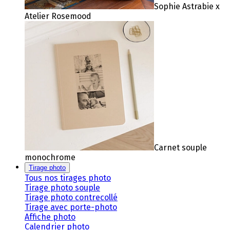
Sophie Astrabie x
Atelier Rosemood
Carnet souple
monochrome
Tirage photo
Tous nos tirages photo
Tirage photo souple
Tirage photo contrecollé
Tirage avec porte-photo
Affiche photo
Calendrier photo