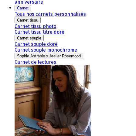
anniversaire
Carnet
Tous nos carnets personnalisés
Carnet tissu
Carnet tissu photo
Carnet tissu titre doré
Carnet souple
Carnet souple doré
Carnet souple monochrome
Sophie Astrabie x Atelier Rosemood
Carnet de lectures