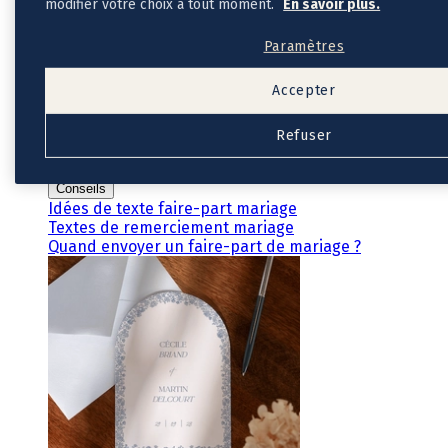
modifier votre choix à tout moment.
En savoir plus.
Cadeaux invités mariage
Pochons pour cadeaux invités
Paramètres
Etiquette autocollante
Etiquette papier perforée
Album photo mariage
Accepter
Services
Plateforme événement
Refuser
Essai personnalisé offert
Enveloppes
Conseils
Idées de texte faire-part mariage
Textes de remerciement mariage
Quand envoyer un faire-part de mariage ?