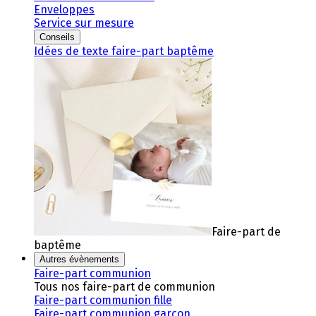
Enveloppes
Service sur mesure
Conseils
Idées de texte faire-part baptême
Faire-part de
baptême
Autres évènements
Faire-part communion
Tous nos faire-part de communion
Faire-part communion fille
Faire-part communion garçon