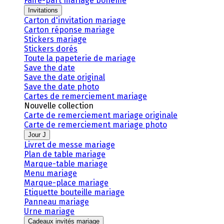
Faire-part mariage bohème
Invitations
Carton d'invitation mariage
Carton réponse mariage
Stickers mariage
Stickers dorés
Toute la papeterie de mariage
Save the date
Save the date original
Save the date photo
Cartes de remerciement mariage
Nouvelle collection
Carte de remerciement mariage originale
Carte de remerciement mariage photo
Jour J
Livret de messe mariage
Plan de table mariage
Marque-table mariage
Menu mariage
Marque-place mariage
Etiquette bouteille mariage
Panneau mariage
Urne mariage
Cadeaux invités mariage