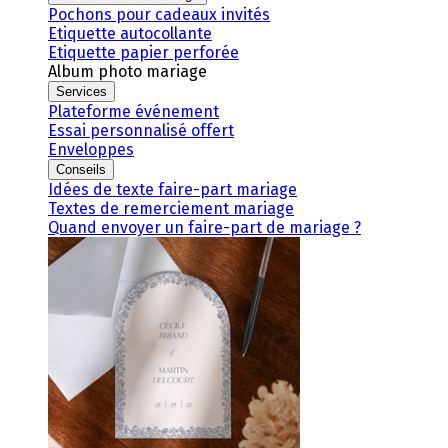
Pochons pour cadeaux invités
Etiquette autocollante
Etiquette papier perforée
Album photo mariage
Services
Plateforme événement
Essai personnalisé offert
Enveloppes
Conseils
Idées de texte faire-part mariage
Textes de remerciement mariage
Quand envoyer un faire-part de mariage ?