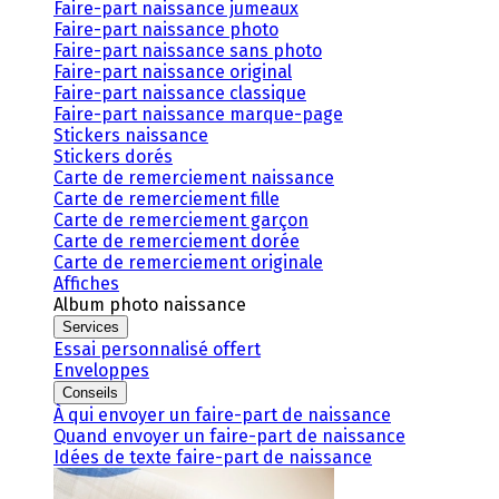
Faire-part naissance jumeaux
Faire-part naissance photo
Faire-part naissance sans photo
Faire-part naissance original
Faire-part naissance classique
Faire-part naissance marque-page
Stickers naissance
Stickers dorés
Carte de remerciement naissance
Carte de remerciement fille
Carte de remerciement garçon
Carte de remerciement dorée
Carte de remerciement originale
Affiches
Album photo naissance
Services
Essai personnalisé offert
Enveloppes
Conseils
À qui envoyer un faire-part de naissance
Quand envoyer un faire-part de naissance
Idées de texte faire-part de naissance