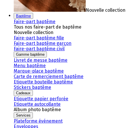
Nouvelle collection
Baptême
Faire-part baptême
Tous nos faire-part de baptême
Nouvelle collection
Faire-part baptême fille
Faire-part baptême garçon
Faire-part baptême civil
Gamme baptême
Livret de messe baptême
Menu baptême
Marque-place baptême
Carte de remerciement baptême
Etiquette bouteille baptême
Stickers baptême
Cadeaux
Etiquette papier perforée
Etiquette autocollante
Album photo baptême
Services
Plateforme événement
Enveloppes