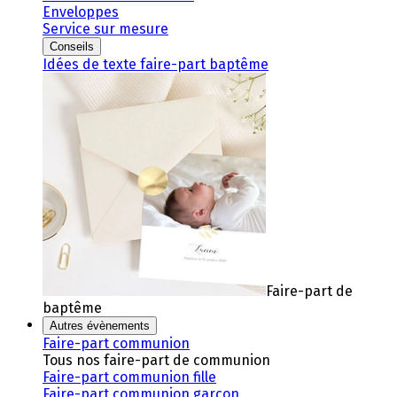
Enveloppes
Service sur mesure
Conseils
Idées de texte faire-part baptême
Faire-part de
baptême
Autres évènements
Faire-part communion
Tous nos faire-part de communion
Faire-part communion fille
Faire-part communion garçon