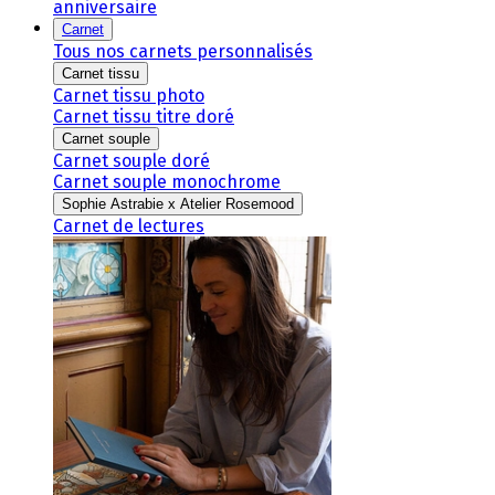
anniversaire
Carnet
Tous nos carnets personnalisés
Carnet tissu
Carnet tissu photo
Carnet tissu titre doré
Carnet souple
Carnet souple doré
Carnet souple monochrome
Sophie Astrabie x Atelier Rosemood
Carnet de lectures