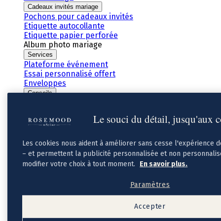
Cadeaux invités mariage
Pochons pour cadeaux invités
Etiquette autocollante
Etiquette papier perforée
Album photo mariage
Services
Plateforme événement
Essai personnalisé offert
Enveloppes
Conseils
Idées de texte faire-part mariage
Textes de remerciement mariage
Le souci du détail, jusqu'aux 
Quand envoyer un faire-part de mariage ?
Les cookies nous aident à améliorer sans cesse l'expérience 
– et permettent la publicité personnalisée et non personnali
modifier votre choix à tout moment.
En savoir plus.
Paramètres
Accepter