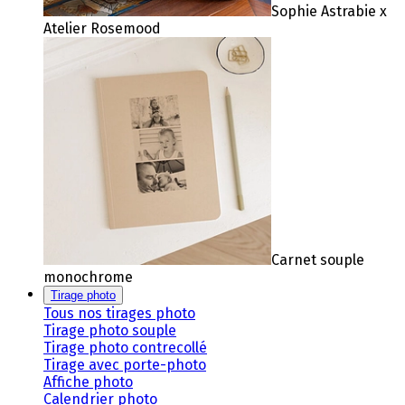
Sophie Astrabie x
Atelier Rosemood
Carnet souple
monochrome
Tirage photo
Tous nos tirages photo
Tirage photo souple
Tirage photo contrecollé
Tirage avec porte-photo
Affiche photo
Calendrier photo