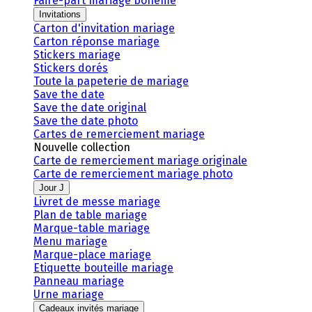
Faire-part mariage bohème
Invitations
Carton d'invitation mariage
Carton réponse mariage
Stickers mariage
Stickers dorés
Toute la papeterie de mariage
Save the date
Save the date original
Save the date photo
Cartes de remerciement mariage
Nouvelle collection
Carte de remerciement mariage originale
Carte de remerciement mariage photo
Jour J
Livret de messe mariage
Plan de table mariage
Marque-table mariage
Menu mariage
Marque-place mariage
Etiquette bouteille mariage
Panneau mariage
Urne mariage
Cadeaux invités mariage