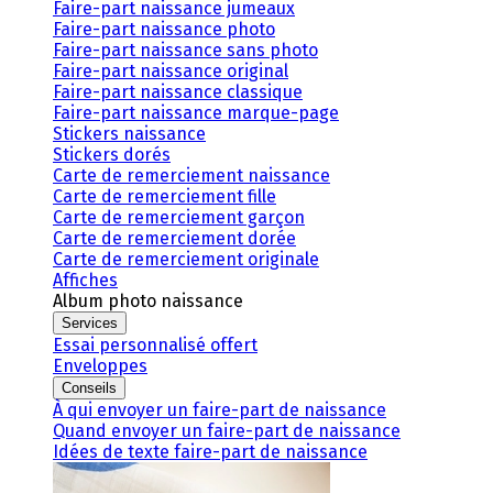
Faire-part naissance jumeaux
Faire-part naissance photo
Faire-part naissance sans photo
Faire-part naissance original
Faire-part naissance classique
Faire-part naissance marque-page
Stickers naissance
Stickers dorés
Carte de remerciement naissance
Carte de remerciement fille
Carte de remerciement garçon
Carte de remerciement dorée
Carte de remerciement originale
Affiches
Album photo naissance
Services
Essai personnalisé offert
Enveloppes
Conseils
À qui envoyer un faire-part de naissance
Quand envoyer un faire-part de naissance
Idées de texte faire-part de naissance