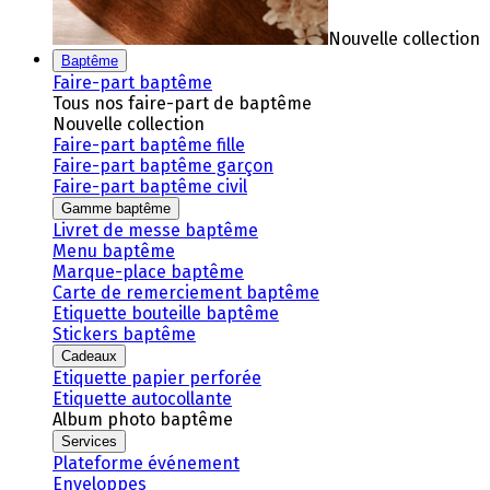
Nouvelle collection
Baptême
Faire-part baptême
Tous nos faire-part de baptême
Nouvelle collection
Faire-part baptême fille
Faire-part baptême garçon
Faire-part baptême civil
Gamme baptême
Livret de messe baptême
Menu baptême
Marque-place baptême
Carte de remerciement baptême
Etiquette bouteille baptême
Stickers baptême
Cadeaux
Etiquette papier perforée
Etiquette autocollante
Album photo baptême
Services
Plateforme événement
Enveloppes