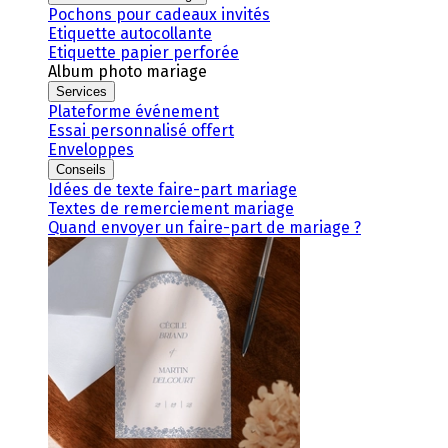
Pochons pour cadeaux invités
Etiquette autocollante
Etiquette papier perforée
Album photo mariage
Services
Plateforme événement
Essai personnalisé offert
Enveloppes
Conseils
Idées de texte faire-part mariage
Textes de remerciement mariage
Quand envoyer un faire-part de mariage ?