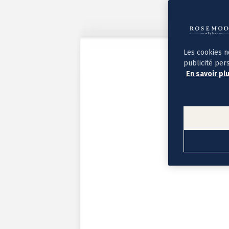
Album photo ouverture à plat
Par occasion
Album photo de l'année
Album photo naissance
Album photo mariage
Album photo baptême
Les cookies n
Album photo voyage
publicité per
Le savoir-faire Rosemood
En savoir pl
Nos papiers
Nos formats et tarifs
Délais et livraison
Voir tous nos albums photo
Coffret album photo