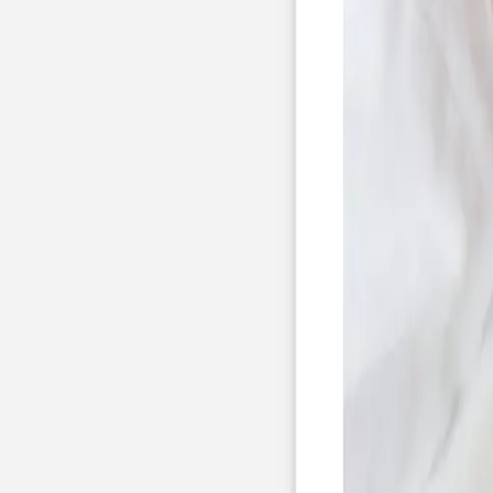
Pochons pour cadeaux invités
Etiquette autocollante
Etiquette papier perforée
Album photo mariage
Services
Plateforme événement
Essai personnalisé offert
Enveloppes
Conseils
Idées de texte faire-part mariage
Textes de remerciement mariage
Quand envoyer un faire-part de mariage ?