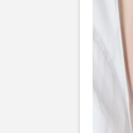
Faire-part mariage bohème
Invitations
Carton d'invitation mariage
Carton réponse mariage
Stickers mariage
Stickers dorés
Toute la papeterie de mariage
Save the date
Save the date original
Save the date photo
Cartes de remerciement mariage
Nouvelle collection
Carte de remerciement mariage originale
Carte de remerciement mariage photo
Jour J
Livret de messe mariage
Plan de table mariage
Marque-table mariage
Menu mariage
Marque-place mariage
Etiquette bouteille mariage
Panneau mariage
Urne mariage
Cadeaux invités mariage