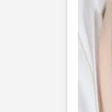
Nouvelle collection
Mariage
Faire-part mariage
Tous nos faire-part de mariage
Nouvelle collection
Faire-part mariage original
Faire-part mariage classique
Faire-part mariage champêtre
Faire-part mariage vintage
Faire-part mariage nature
Faire-part mariage photo
Faire-part mariage doré