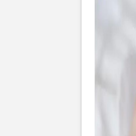
Faire-part naissance jumeaux
Faire-part naissance photo
Faire-part naissance sans photo
Faire-part naissance original
Faire-part naissance classique
Faire-part naissance marque-page
Stickers naissance
Stickers dorés
Carte de remerciement naissance
Carte de remerciement fille
Carte de remerciement garçon
Carte de remerciement dorée
Carte de remerciement originale
Affiches
Album photo naissance
Services
Essai personnalisé offert
Enveloppes
Conseils
À qui envoyer un faire-part de naissance
Quand envoyer un faire-part de naissance
Idées de texte faire-part de naissance