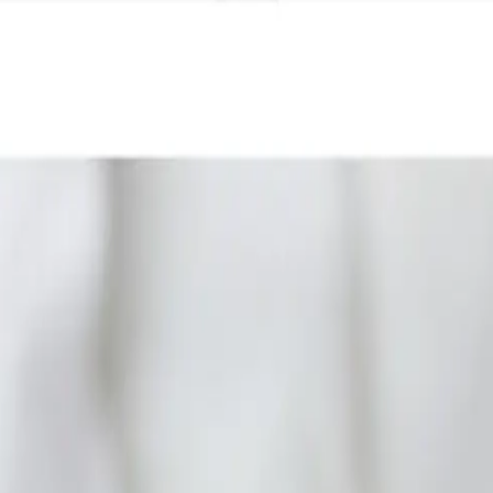
 x Atelier Rosemood