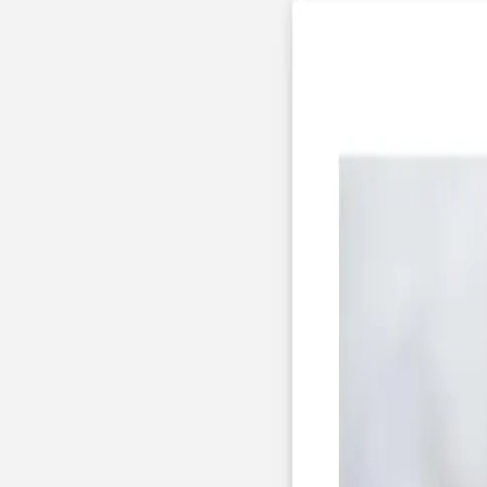
Apaches Collections
Album photo tissu
Naissance
Faire-part naissance
Tous nos faire-part de naissance
Nouvelle collection
Faire-part naissance fille
Faire-part naissance garçon
Faire-part naissance mixte