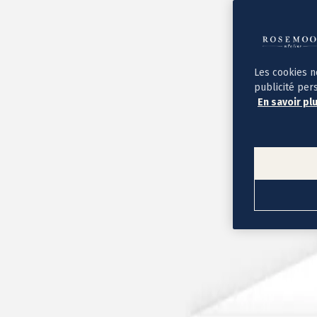
Album photo ouverture à plat
Par occasion
Album photo de l'année
Album photo naissance
Album photo mariage
Album photo baptême
Les cookies n
Album photo voyage
publicité per
Le savoir-faire Rosemood
En savoir pl
Nos papiers
Nos formats et tarifs
Délais et livraison
Voir tous nos albums photo
Coffret album photo