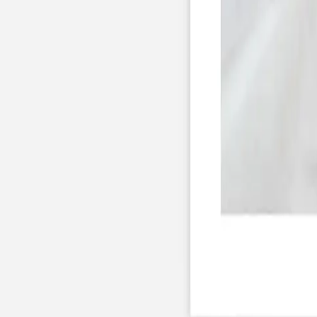
Nouvelle collection
Baptême
Faire-part baptême
Tous nos faire-part de baptême
Nouvelle collection
Faire-part baptême fille
Faire-part baptême garçon
Faire-part baptême civil
Gamme baptême
Livret de messe baptême
Menu baptême
Marque-place baptême
Carte de remerciement baptême
Etiquette bouteille baptême
Stickers baptême
Cadeaux
Etiquette papier perforée
Etiquette autocollante
Album photo baptême
Services
Plateforme événement
Enveloppes