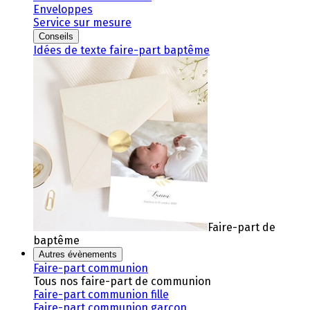
Enveloppes
Service sur mesure
Conseils
Idées de texte faire-part baptême
Faire-part de
baptême
Autres évènements
Faire-part communion
Tous nos faire-part de communion
Faire-part communion fille
Faire-part communion garçon