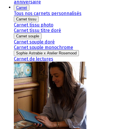
anniversaire
Carnet
Tous nos carnets personnalisés
Carnet tissu
Carnet tissu photo
Carnet tissu titre doré
Carnet souple
Carnet souple doré
Carnet souple monochrome
Sophie Astrabie x Atelier Rosemood
Carnet de lectures