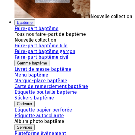
Nouvelle collection
Baptême
Faire-part baptême
Tous nos faire-part de baptême
Nouvelle collection
Faire-part baptême fille
Faire-part baptême garçon
Faire-part baptême civil
Gamme baptême
Livret de messe baptême
Menu baptême
Marque-place baptême
Carte de remerciement baptême
Etiquette bouteille baptême
Stickers baptême
Cadeaux
Etiquette papier perforée
Etiquette autocollante
Album photo baptême
Services
Plateforme événement