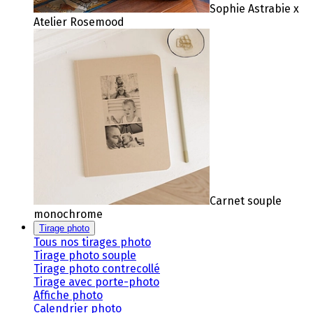
Sophie Astrabie x
Atelier Rosemood
Carnet souple
monochrome
Tirage photo
Tous nos tirages photo
Tirage photo souple
Tirage photo contrecollé
Tirage avec porte-photo
Affiche photo
Calendrier photo