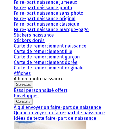
Faire-part naissance jumeaux
Faire-part naissance photo
Faire-part naissance sans photo
Faire-part naissance original
Faire-part naissance classique
Faire-part naissance marque-page
Stickers naissance
Stickers dorés
Carte de remerciement naissance
Carte de remerciement fille
Carte de remerciement garçon
Carte de remerciement dorée
Carte de remerciement originale
Affiches
Album photo naissance
Services
Essai personnalisé offert
Enveloppes
Conseils
À qui envoyer un faire-part de naissance
Quand envoyer un faire-part de naissance
Idées de texte faire-part de naissance