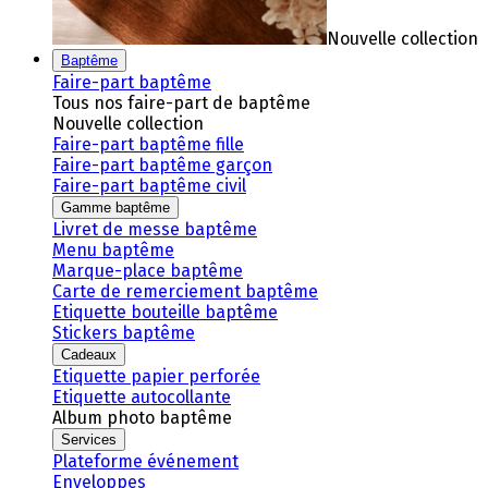
Nouvelle collection
Baptême
Faire-part baptême
Tous nos faire-part de baptême
Nouvelle collection
Faire-part baptême fille
Faire-part baptême garçon
Faire-part baptême civil
Gamme baptême
Livret de messe baptême
Menu baptême
Marque-place baptême
Carte de remerciement baptême
Etiquette bouteille baptême
Stickers baptême
Cadeaux
Etiquette papier perforée
Etiquette autocollante
Album photo baptême
Services
Plateforme événement
Enveloppes