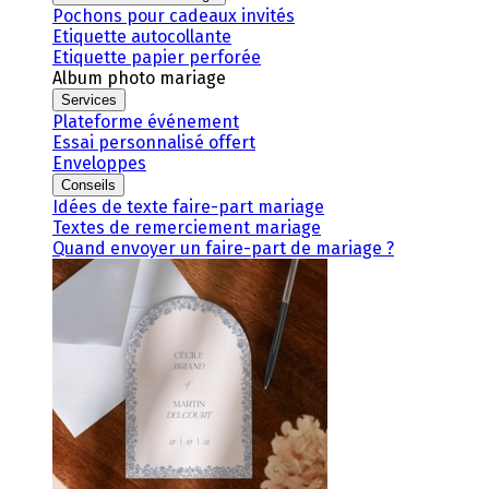
Pochons pour cadeaux invités
Etiquette autocollante
Etiquette papier perforée
Album photo mariage
Services
Plateforme événement
Essai personnalisé offert
Enveloppes
Conseils
Idées de texte faire-part mariage
Textes de remerciement mariage
Quand envoyer un faire-part de mariage ?