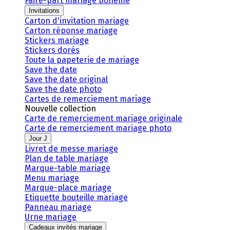
Faire-part mariage bohème
Invitations
Carton d'invitation mariage
Carton réponse mariage
Stickers mariage
Stickers dorés
Toute la papeterie de mariage
Save the date
Save the date original
Save the date photo
Cartes de remerciement mariage
Nouvelle collection
Carte de remerciement mariage originale
Carte de remerciement mariage photo
Jour J
Livret de messe mariage
Plan de table mariage
Marque-table mariage
Menu mariage
Marque-place mariage
Etiquette bouteille mariage
Panneau mariage
Urne mariage
Cadeaux invités mariage