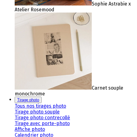
Sophie Astrabie x
Atelier Rosemood
Carnet souple
monochrome
Tirage photo
Tous nos tirages photo
Tirage photo souple
Tirage photo contrecollé
Tirage avec porte-photo
Affiche photo
Calendrier photo