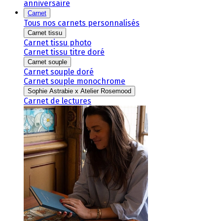
anniversaire
Carnet
Tous nos carnets personnalisés
Carnet tissu
Carnet tissu photo
Carnet tissu titre doré
Carnet souple
Carnet souple doré
Carnet souple monochrome
Sophie Astrabie x Atelier Rosemood
Carnet de lectures