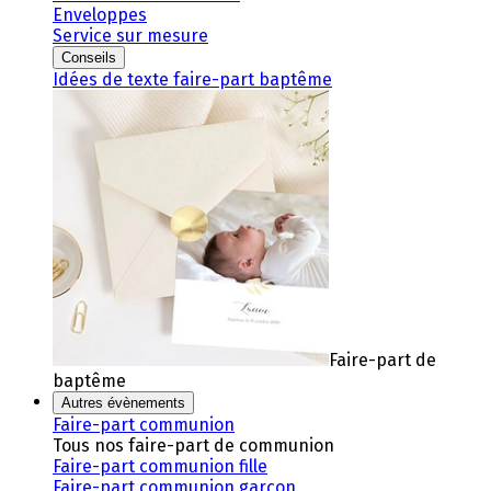
Enveloppes
Service sur mesure
Conseils
Idées de texte faire-part baptême
Faire-part de
baptême
Autres évènements
Faire-part communion
Tous nos faire-part de communion
Faire-part communion fille
Faire-part communion garçon