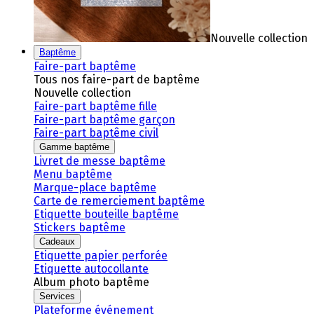
Nouvelle collection
Baptême
Faire-part baptême
Tous nos faire-part de baptême
Nouvelle collection
Faire-part baptême fille
Faire-part baptême garçon
Faire-part baptême civil
Gamme baptême
Livret de messe baptême
Menu baptême
Marque-place baptême
Carte de remerciement baptême
Etiquette bouteille baptême
Stickers baptême
Cadeaux
Etiquette papier perforée
Etiquette autocollante
Album photo baptême
Services
Plateforme événement