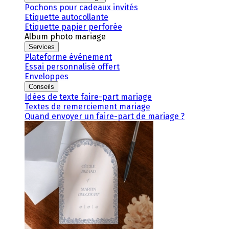
Pochons pour cadeaux invités
Etiquette autocollante
Etiquette papier perforée
Album photo mariage
Services
Plateforme événement
Essai personnalisé offert
Enveloppes
Conseils
Idées de texte faire-part mariage
Textes de remerciement mariage
Quand envoyer un faire-part de mariage ?