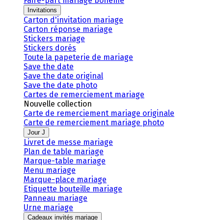
Faire-part mariage bohème
Invitations
Carton d'invitation mariage
Carton réponse mariage
Stickers mariage
Stickers dorés
Toute la papeterie de mariage
Save the date
Save the date original
Save the date photo
Cartes de remerciement mariage
Nouvelle collection
Carte de remerciement mariage originale
Carte de remerciement mariage photo
Jour J
Livret de messe mariage
Plan de table mariage
Marque-table mariage
Menu mariage
Marque-place mariage
Etiquette bouteille mariage
Panneau mariage
Urne mariage
Cadeaux invités mariage