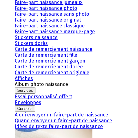
Faire-part naissance jumeaux
Faire-part naissance photo
Faire-part naissance sans photo
Faire-part naissance original
Faire-part naissance classique
Faire-part naissance marque-page
Stickers naissance
Stickers dorés
Carte de remerciement naissance
Carte de remerciement fille
Carte de remerciement garçon
Carte de remerciement dorée
Carte de remerciement originale
Affiches
Album photo naissance
Services
Essai personnalisé offert
Enveloppes
Conseils
À qui envoyer un faire-part de naissance
Quand envoyer un faire-part de naissance
Idées de texte faire-part de naissance