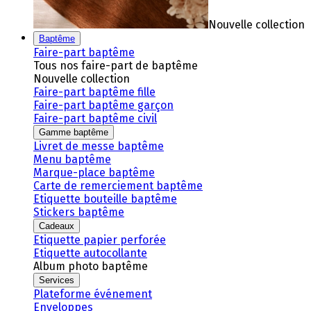
Nouvelle collection
Baptême
Faire-part baptême
Tous nos faire-part de baptême
Nouvelle collection
Faire-part baptême fille
Faire-part baptême garçon
Faire-part baptême civil
Gamme baptême
Livret de messe baptême
Menu baptême
Marque-place baptême
Carte de remerciement baptême
Etiquette bouteille baptême
Stickers baptême
Cadeaux
Etiquette papier perforée
Etiquette autocollante
Album photo baptême
Services
Plateforme événement
Enveloppes