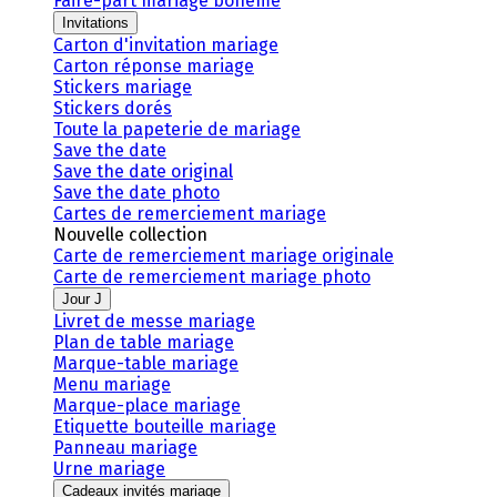
Faire-part mariage bohème
Invitations
Carton d'invitation mariage
Carton réponse mariage
Stickers mariage
Stickers dorés
Toute la papeterie de mariage
Save the date
Save the date original
Save the date photo
Cartes de remerciement mariage
Nouvelle collection
Carte de remerciement mariage originale
Carte de remerciement mariage photo
Jour J
Livret de messe mariage
Plan de table mariage
Marque-table mariage
Menu mariage
Marque-place mariage
Etiquette bouteille mariage
Panneau mariage
Urne mariage
Cadeaux invités mariage