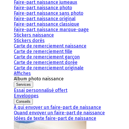
Faire-part naissance jumeaux
Faire-part naissance photo
Faire-part naissance sans photo
Faire-part naissance original
Faire-part naissance classique
Faire-part naissance marque-page
Stickers naissance
Stickers dorés
Carte de remerciement naissance
Carte de remerciement fille
Carte de remerciement garçon
Carte de remerciement dorée
Carte de remerciement originale
Affiches
Album photo naissance
Services
Essai personnalisé offert
Enveloppes
Conseils
À qui envoyer un faire-part de naissance
Quand envoyer un faire-part de naissance
Idées de texte faire-part de naissance