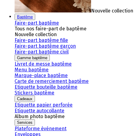
Nouvelle collection
Baptême
Faire-part baptême
Tous nos faire-part de baptême
Nouvelle collection
Faire-part baptême fille
Faire-part baptême garçon
Faire-part baptême civil
Gamme baptême
Livret de messe baptême
Menu baptême
Marque-place baptême
Carte de remerciement baptême
Etiquette bouteille baptême
Stickers baptême
Cadeaux
Etiquette papier perforée
Etiquette autocollante
Album photo baptême
Services
Plateforme événement
Enveloppes