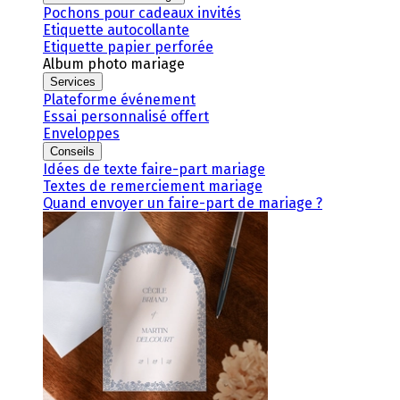
Pochons pour cadeaux invités
Etiquette autocollante
Etiquette papier perforée
Album photo mariage
Services
Plateforme événement
Essai personnalisé offert
Enveloppes
Conseils
Idées de texte faire-part mariage
Textes de remerciement mariage
Quand envoyer un faire-part de mariage ?