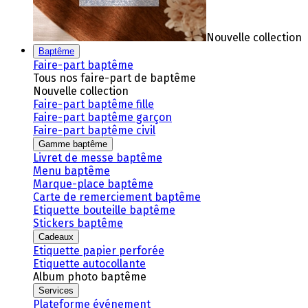
Nouvelle collection
Baptême
Faire-part baptême
Tous nos faire-part de baptême
Nouvelle collection
Faire-part baptême fille
Faire-part baptême garçon
Faire-part baptême civil
Gamme baptême
Livret de messe baptême
Menu baptême
Marque-place baptême
Carte de remerciement baptême
Etiquette bouteille baptême
Stickers baptême
Cadeaux
Etiquette papier perforée
Etiquette autocollante
Album photo baptême
Services
Plateforme événement