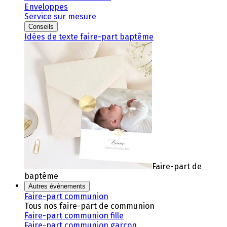
Enveloppes
Service sur mesure
Conseils
Idées de texte faire-part baptême
Faire-part de
baptême
Autres évènements
Faire-part communion
Tous nos faire-part de communion
Faire-part communion fille
Faire-part communion garçon