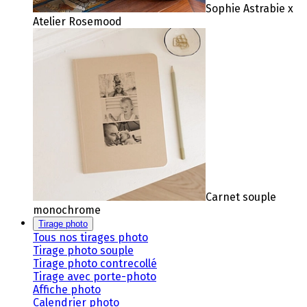
Sophie Astrabie x
Atelier Rosemood
Carnet souple
monochrome
Tirage photo
Tous nos tirages photo
Tirage photo souple
Tirage photo contrecollé
Tirage avec porte-photo
Affiche photo
Calendrier photo