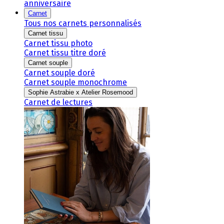
anniversaire
Carnet
Tous nos carnets personnalisés
Carnet tissu
Carnet tissu photo
Carnet tissu titre doré
Carnet souple
Carnet souple doré
Carnet souple monochrome
Sophie Astrabie x Atelier Rosemood
Carnet de lectures