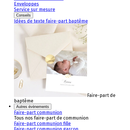
Enveloppes
Service sur mesure
Conseils
Idées de texte faire-part baptême
Faire-part de
baptême
Autres évènements
Faire-part communion
Tous nos faire-part de communion
Faire-part communion fille
Faire-part communion garçon