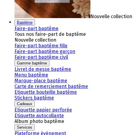
Nouvelle collection
Baptême
Faire-part baptême
Tous nos faire-part de baptême
Nouvelle collection
Faire-part baptême fille
Faire-part baptême garçon
Faire-part baptême civil
Gamme baptême
Livret de messe baptême
Menu baptême
Marque-place baptême
Carte de remerciement baptême
Etiquette bouteille baptême
Stickers baptême
Cadeaux
Etiquette papier perforée
Etiquette autocollante
Album photo baptême
Services
Plateforme événement