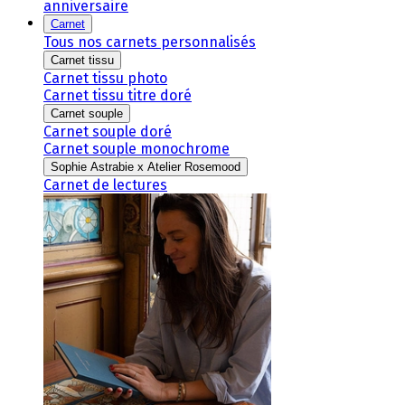
anniversaire
Carnet
Tous nos carnets personnalisés
Carnet tissu
Carnet tissu photo
Carnet tissu titre doré
Carnet souple
Carnet souple doré
Carnet souple monochrome
Sophie Astrabie x Atelier Rosemood
Carnet de lectures