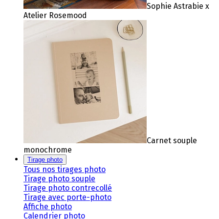
Sophie Astrabie x
Atelier Rosemood
Carnet souple
monochrome
Tirage photo
Tous nos tirages photo
Tirage photo souple
Tirage photo contrecollé
Tirage avec porte-photo
Affiche photo
Calendrier photo