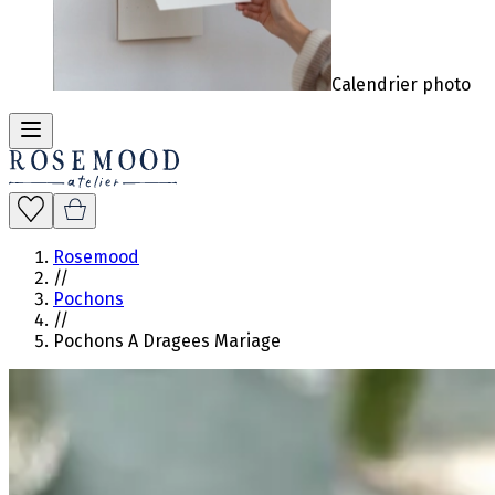
Calendrier photo
Rosemood
//
Pochons
//
Pochons A Dragees Mariage