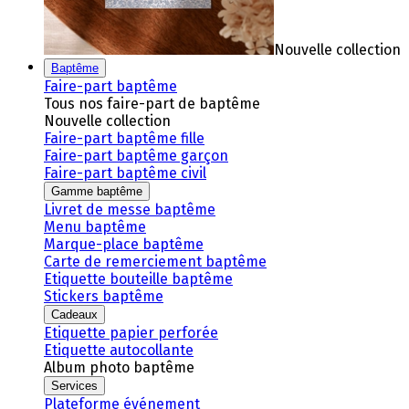
Nouvelle collection
Baptême
Faire-part baptême
Tous nos faire-part de baptême
Nouvelle collection
Faire-part baptême fille
Faire-part baptême garçon
Faire-part baptême civil
Gamme baptême
Livret de messe baptême
Menu baptême
Marque-place baptême
Carte de remerciement baptême
Etiquette bouteille baptême
Stickers baptême
Cadeaux
Etiquette papier perforée
Etiquette autocollante
Album photo baptême
Services
Plateforme événement