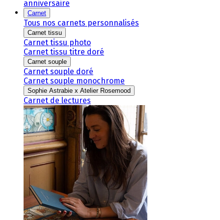
anniversaire
Carnet
Tous nos carnets personnalisés
Carnet tissu
Carnet tissu photo
Carnet tissu titre doré
Carnet souple
Carnet souple doré
Carnet souple monochrome
Sophie Astrabie x Atelier Rosemood
Carnet de lectures