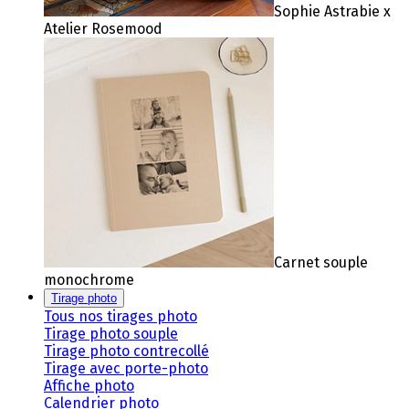
Sophie Astrabie x
Atelier Rosemood
Carnet souple
monochrome
Tirage photo
Tous nos tirages photo
Tirage photo souple
Tirage photo contrecollé
Tirage avec porte-photo
Affiche photo
Calendrier photo