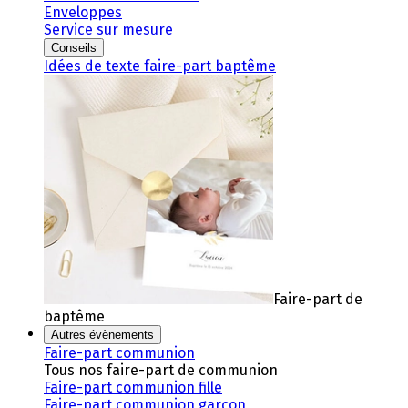
Enveloppes
Service sur mesure
Conseils
Idées de texte faire-part baptême
Faire-part de
baptême
Autres évènements
Faire-part communion
Tous nos faire-part de communion
Faire-part communion fille
Faire-part communion garçon