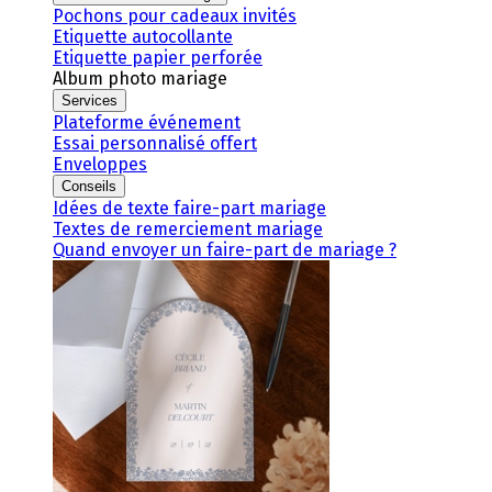
Pochons pour cadeaux invités
Etiquette autocollante
Etiquette papier perforée
Album photo mariage
Services
Plateforme événement
Essai personnalisé offert
Enveloppes
Conseils
Idées de texte faire-part mariage
Textes de remerciement mariage
Quand envoyer un faire-part de mariage ?