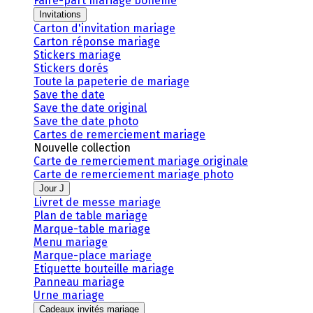
Faire-part mariage bohème
Invitations
Carton d'invitation mariage
Carton réponse mariage
Stickers mariage
Stickers dorés
Toute la papeterie de mariage
Save the date
Save the date original
Save the date photo
Cartes de remerciement mariage
Nouvelle collection
Carte de remerciement mariage originale
Carte de remerciement mariage photo
Jour J
Livret de messe mariage
Plan de table mariage
Marque-table mariage
Menu mariage
Marque-place mariage
Etiquette bouteille mariage
Panneau mariage
Urne mariage
Cadeaux invités mariage