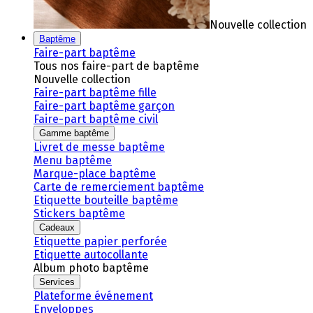
Nouvelle collection
Baptême
Faire-part baptême
Tous nos faire-part de baptême
Nouvelle collection
Faire-part baptême fille
Faire-part baptême garçon
Faire-part baptême civil
Gamme baptême
Livret de messe baptême
Menu baptême
Marque-place baptême
Carte de remerciement baptême
Etiquette bouteille baptême
Stickers baptême
Cadeaux
Etiquette papier perforée
Etiquette autocollante
Album photo baptême
Services
Plateforme événement
Enveloppes