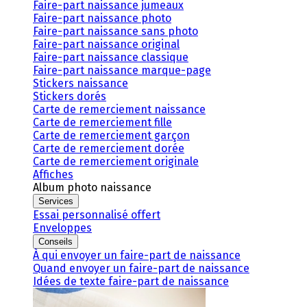
Faire-part naissance jumeaux
Faire-part naissance photo
Faire-part naissance sans photo
Faire-part naissance original
Faire-part naissance classique
Faire-part naissance marque-page
Stickers naissance
Stickers dorés
Carte de remerciement naissance
Carte de remerciement fille
Carte de remerciement garçon
Carte de remerciement dorée
Carte de remerciement originale
Affiches
Album photo naissance
Services
Essai personnalisé offert
Enveloppes
Conseils
À qui envoyer un faire-part de naissance
Quand envoyer un faire-part de naissance
Idées de texte faire-part de naissance