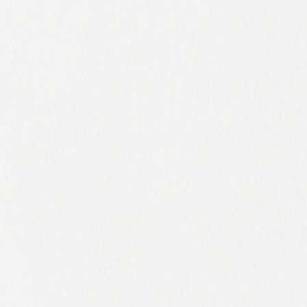
 x Atelier Rosemood