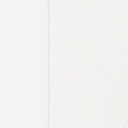
Faire-part mariage bohème
Invitations
Carton d'invitation mariage
Carton réponse mariage
Stickers mariage
Stickers dorés
Toute la papeterie de mariage
Save the date
Save the date original
Save the date photo
Cartes de remerciement mariage
Nouvelle collection
Carte de remerciement mariage originale
Carte de remerciement mariage photo
Jour J
Livret de messe mariage
Plan de table mariage
Marque-table mariage
Menu mariage
Marque-place mariage
Etiquette bouteille mariage
Panneau mariage
Urne mariage
Cadeaux invités mariage