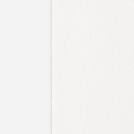
Nouvelle collection
Mariage
Faire-part mariage
Tous nos faire-part de mariage
Nouvelle collection
Faire-part mariage original
Faire-part mariage classique
Faire-part mariage champêtre
Faire-part mariage vintage
Faire-part mariage nature
Faire-part mariage photo
Faire-part mariage doré