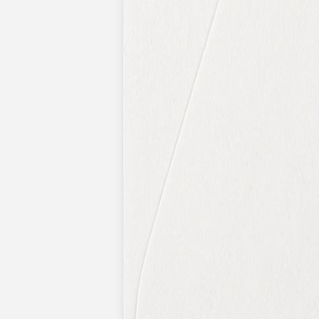
Nouvelle collection
Baptême
Faire-part baptême
Tous nos faire-part de baptême
Nouvelle collection
Faire-part baptême fille
Faire-part baptême garçon
Faire-part baptême civil
Gamme baptême
Livret de messe baptême
Menu baptême
Marque-place baptême
Carte de remerciement baptême
Etiquette bouteille baptême
Stickers baptême
Cadeaux
Etiquette papier perforée
Etiquette autocollante
Album photo baptême
Services
Plateforme événement
Enveloppes