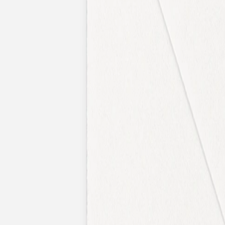
Faire-part naissance jumeaux
Faire-part naissance photo
Faire-part naissance sans photo
Faire-part naissance original
Faire-part naissance classique
Faire-part naissance marque-page
Stickers naissance
Stickers dorés
Carte de remerciement naissance
Carte de remerciement fille
Carte de remerciement garçon
Carte de remerciement dorée
Carte de remerciement originale
Affiches
Album photo naissance
Services
Essai personnalisé offert
Enveloppes
Conseils
À qui envoyer un faire-part de naissance
Quand envoyer un faire-part de naissance
Idées de texte faire-part de naissance