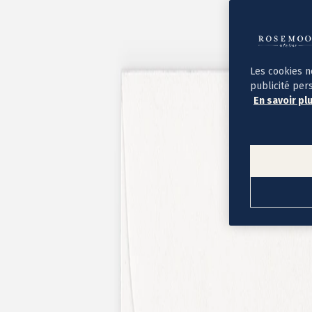
Album photo ouverture à plat
Par occasion
Album photo de l'année
Album photo naissance
Album photo mariage
Album photo baptême
Les cookies n
Album photo voyage
publicité per
Le savoir-faire Rosemood
En savoir pl
Nos papiers
Nos formats et tarifs
Délais et livraison
Voir tous nos albums photo
Coffret album photo