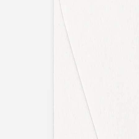
Apaches Collections
Album photo tissu
Naissance
Faire-part naissance
Tous nos faire-part de naissance
Nouvelle collection
Faire-part naissance fille
Faire-part naissance garçon
Faire-part naissance mixte