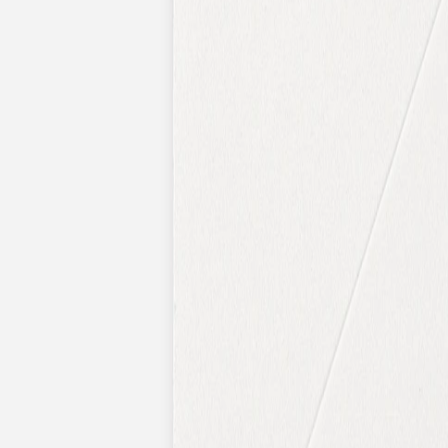
Pochons pour cadeaux invités
Etiquette autocollante
Etiquette papier perforée
Album photo mariage
Services
Plateforme événement
Essai personnalisé offert
Enveloppes
Conseils
Idées de texte faire-part mariage
Textes de remerciement mariage
Quand envoyer un faire-part de mariage ?