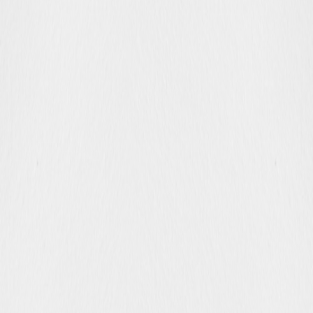
 x Atelier Rosemood