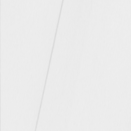
Nouvelle collection
Baptême
Faire-part baptême
Tous nos faire-part de baptême
Nouvelle collection
Faire-part baptême fille
Faire-part baptême garçon
Faire-part baptême civil
Gamme baptême
Livret de messe baptême
Menu baptême
Marque-place baptême
Carte de remerciement baptême
Etiquette bouteille baptême
Stickers baptême
Cadeaux
Etiquette papier perforée
Etiquette autocollante
Album photo baptême
Services
Plateforme événement
Enveloppes