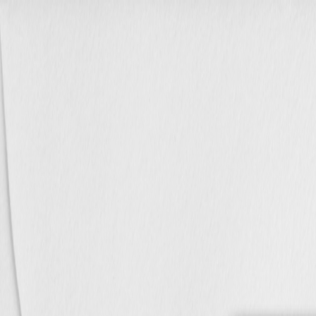
À propos
Aide & Contact
Album photo
Naissance
Mariage
Baptême
Autres évènements
Carnet
Tirage photo
Album photo
Par collection
Album photo rigide
Album photo souple
Album photo tissu