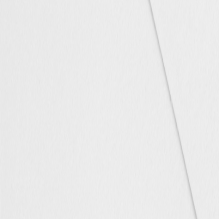
Nouvelle collection
Mariage
Faire-part mariage
Tous nos faire-part de mariage
Nouvelle collection
Faire-part mariage original
Faire-part mariage classique
Faire-part mariage champêtre
Faire-part mariage vintage
Faire-part mariage nature
Faire-part mariage photo
Faire-part mariage doré