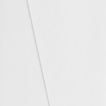
Apaches Collections
Album photo tissu
Naissance
Faire-part naissance
Tous nos faire-part de naissance
Nouvelle collection
Faire-part naissance fille
Faire-part naissance garçon
Faire-part naissance mixte