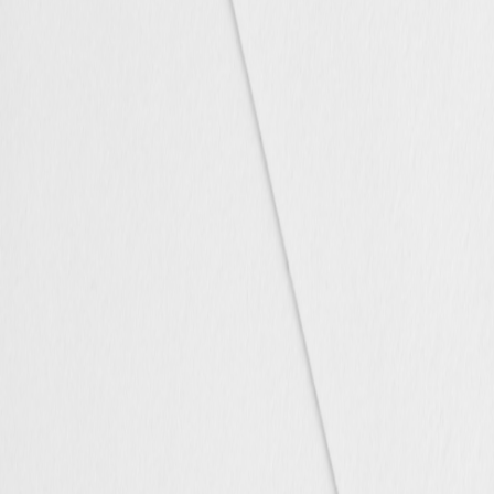
Faire-part naissance jumeaux
Faire-part naissance photo
Faire-part naissance sans photo
Faire-part naissance original
Faire-part naissance classique
Faire-part naissance marque-page
Stickers naissance
Stickers dorés
Carte de remerciement naissance
Carte de remerciement fille
Carte de remerciement garçon
Carte de remerciement dorée
Carte de remerciement originale
Affiches
Album photo naissance
Services
Essai personnalisé offert
Enveloppes
Conseils
À qui envoyer un faire-part de naissance
Quand envoyer un faire-part de naissance
Idées de texte faire-part de naissance