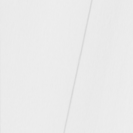
Pochons pour cadeaux invités
Etiquette autocollante
Etiquette papier perforée
Album photo mariage
Services
Plateforme événement
Essai personnalisé offert
Enveloppes
Conseils
Idées de texte faire-part mariage
Textes de remerciement mariage
Quand envoyer un faire-part de mariage ?