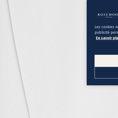
Album photo ouverture à plat
Par occasion
Album photo de l'année
Album photo naissance
Album photo mariage
Album photo baptême
Les cookies n
Album photo voyage
publicité per
Le savoir-faire Rosemood
En savoir pl
Nos papiers
Nos formats et tarifs
Délais et livraison
Voir tous nos albums photo
Coffret album photo