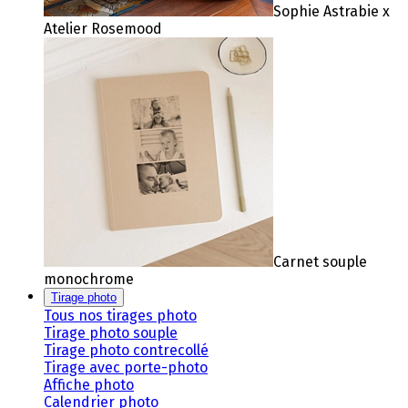
Sophie Astrabie x
Atelier Rosemood
Carnet souple
monochrome
Tirage photo
Tous nos tirages photo
Tirage photo souple
Tirage photo contrecollé
Tirage avec porte-photo
Affiche photo
Calendrier photo