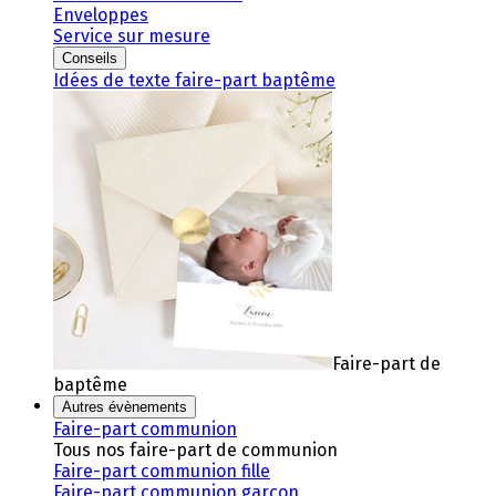
Enveloppes
Service sur mesure
Conseils
Idées de texte faire-part baptême
Faire-part de
baptême
Autres évènements
Faire-part communion
Tous nos faire-part de communion
Faire-part communion fille
Faire-part communion garçon