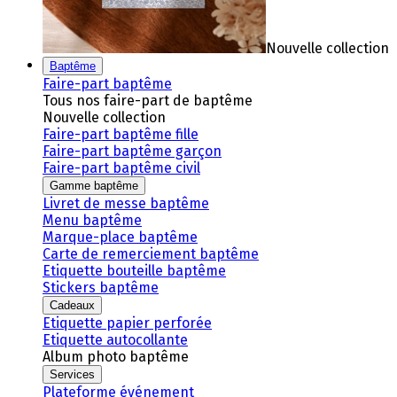
Nouvelle collection
Baptême
Faire-part baptême
Tous nos faire-part de baptême
Nouvelle collection
Faire-part baptême fille
Faire-part baptême garçon
Faire-part baptême civil
Gamme baptême
Livret de messe baptême
Menu baptême
Marque-place baptême
Carte de remerciement baptême
Etiquette bouteille baptême
Stickers baptême
Cadeaux
Etiquette papier perforée
Etiquette autocollante
Album photo baptême
Services
Plateforme événement