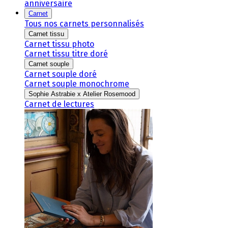
anniversaire
Carnet
Tous nos carnets personnalisés
Carnet tissu
Carnet tissu photo
Carnet tissu titre doré
Carnet souple
Carnet souple doré
Carnet souple monochrome
Sophie Astrabie x Atelier Rosemood
Carnet de lectures