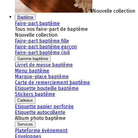
Nouvelle collection
Baptême
Faire-part baptême
Tous nos faire-part de baptême
Nouvelle collection
Faire-part baptême fille
Faire-part baptême garçon
Faire-part baptême civil
Gamme baptême
Livret de messe baptême
Menu baptême
Marque-place baptême
Carte de remerciement baptême
Etiquette bouteille baptême
Stickers baptême
Cadeaux
Etiquette papier perforée
Etiquette autocollante
Album photo baptême
Services
Plateforme événement
Enveloppes