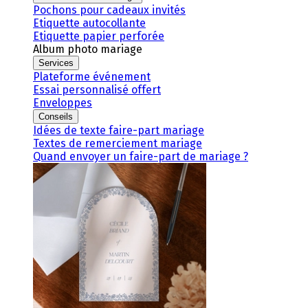
Pochons pour cadeaux invités
Etiquette autocollante
Etiquette papier perforée
Album photo mariage
Services
Plateforme événement
Essai personnalisé offert
Enveloppes
Conseils
Idées de texte faire-part mariage
Textes de remerciement mariage
Quand envoyer un faire-part de mariage ?