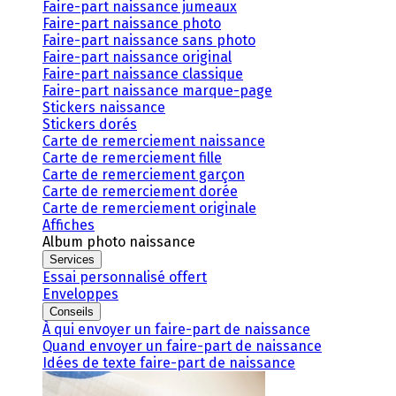
Faire-part naissance jumeaux
Faire-part naissance photo
Faire-part naissance sans photo
Faire-part naissance original
Faire-part naissance classique
Faire-part naissance marque-page
Stickers naissance
Stickers dorés
Carte de remerciement naissance
Carte de remerciement fille
Carte de remerciement garçon
Carte de remerciement dorée
Carte de remerciement originale
Affiches
Album photo naissance
Services
Essai personnalisé offert
Enveloppes
Conseils
À qui envoyer un faire-part de naissance
Quand envoyer un faire-part de naissance
Idées de texte faire-part de naissance