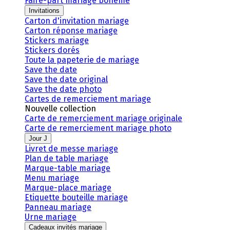
Faire-part mariage bohème
Invitations
Carton d'invitation mariage
Carton réponse mariage
Stickers mariage
Stickers dorés
Toute la papeterie de mariage
Save the date
Save the date original
Save the date photo
Cartes de remerciement mariage
Nouvelle collection
Carte de remerciement mariage originale
Carte de remerciement mariage photo
Jour J
Livret de messe mariage
Plan de table mariage
Marque-table mariage
Menu mariage
Marque-place mariage
Etiquette bouteille mariage
Panneau mariage
Urne mariage
Cadeaux invités mariage