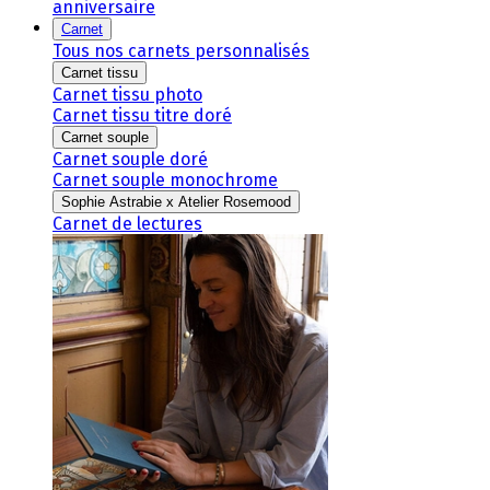
anniversaire
Carnet
Tous nos carnets personnalisés
Carnet tissu
Carnet tissu photo
Carnet tissu titre doré
Carnet souple
Carnet souple doré
Carnet souple monochrome
Sophie Astrabie x Atelier Rosemood
Carnet de lectures