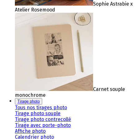
Sophie Astrabie x
Atelier Rosemood
Carnet souple
monochrome
Tirage photo
Tous nos tirages photo
Tirage photo souple
Tirage photo contrecollé
Tirage avec porte-photo
Affiche photo
Calendrier photo