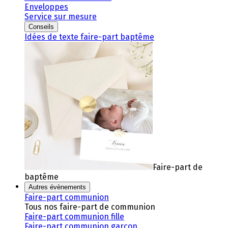
Enveloppes
Service sur mesure
Conseils
Idées de texte faire-part baptême
Faire-part de
baptême
Autres évènements
Faire-part communion
Tous nos faire-part de communion
Faire-part communion fille
Faire-part communion garçon