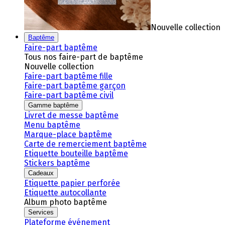
Nouvelle collection
Baptême
Faire-part baptême
Tous nos faire-part de baptême
Nouvelle collection
Faire-part baptême fille
Faire-part baptême garçon
Faire-part baptême civil
Gamme baptême
Livret de messe baptême
Menu baptême
Marque-place baptême
Carte de remerciement baptême
Etiquette bouteille baptême
Stickers baptême
Cadeaux
Etiquette papier perforée
Etiquette autocollante
Album photo baptême
Services
Plateforme événement