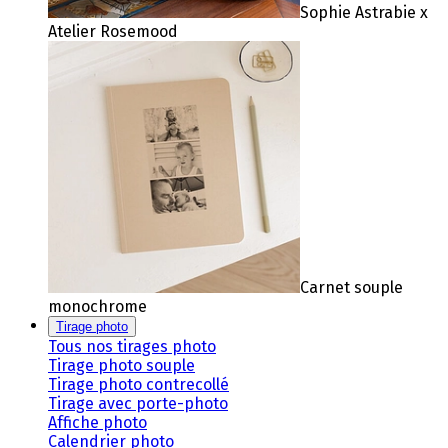
Sophie Astrabie x
Atelier Rosemood
Carnet souple
monochrome
Tirage photo
Tous nos tirages photo
Tirage photo souple
Tirage photo contrecollé
Tirage avec porte-photo
Affiche photo
Calendrier photo