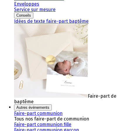
Enveloppes
Service sur mesure
Conseils
Idées de texte faire-part baptême
Faire-part de
baptême
Autres évènements
Faire-part communion
Tous nos faire-part de communion
Faire-part communion fille
Faire-part communion garçon