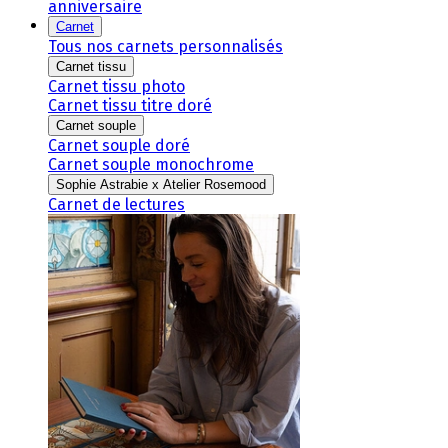
anniversaire
Carnet
Tous nos carnets personnalisés
Carnet tissu
Carnet tissu photo
Carnet tissu titre doré
Carnet souple
Carnet souple doré
Carnet souple monochrome
Sophie Astrabie x Atelier Rosemood
Carnet de lectures