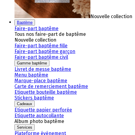
Nouvelle collection
Baptême
Faire-part baptême
Tous nos faire-part de baptême
Nouvelle collection
Faire-part baptême fille
Faire-part baptême garçon
Faire-part baptême civil
Gamme baptême
Livret de messe baptême
Menu baptême
Marque-place baptême
Carte de remerciement baptême
Etiquette bouteille baptême
Stickers baptême
Cadeaux
Etiquette papier perforée
Etiquette autocollante
Album photo baptême
Services
Plateforme événement