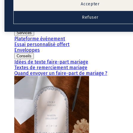
Accepter
Cadeaux invités mariage
Pochons pour cadeaux invités
Etiquette autocollante
Refuser
Etiquette papier perforée
Album photo mariage
Services
Plateforme événement
Essai personnalisé offert
Enveloppes
Conseils
Idées de texte faire-part mariage
Textes de remerciement mariage
Quand envoyer un faire-part de mariage ?