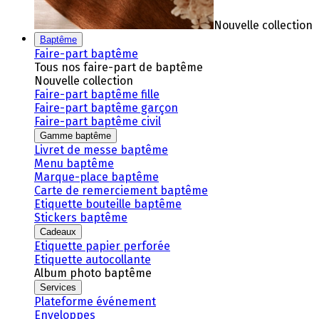
Nouvelle collection
Baptême
Faire-part baptême
Tous nos faire-part de baptême
Nouvelle collection
Faire-part baptême fille
Faire-part baptême garçon
Faire-part baptême civil
Gamme baptême
Livret de messe baptême
Menu baptême
Marque-place baptême
Carte de remerciement baptême
Etiquette bouteille baptême
Stickers baptême
Cadeaux
Etiquette papier perforée
Etiquette autocollante
Album photo baptême
Services
Plateforme événement
Enveloppes