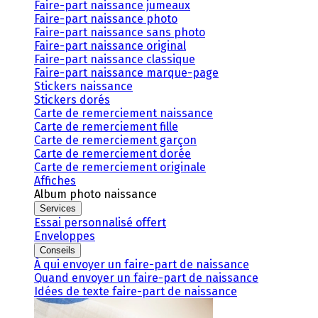
Faire-part naissance jumeaux
Faire-part naissance photo
Faire-part naissance sans photo
Faire-part naissance original
Faire-part naissance classique
Faire-part naissance marque-page
Stickers naissance
Stickers dorés
Carte de remerciement naissance
Carte de remerciement fille
Carte de remerciement garçon
Carte de remerciement dorée
Carte de remerciement originale
Affiches
Album photo naissance
Services
Essai personnalisé offert
Enveloppes
Conseils
À qui envoyer un faire-part de naissance
Quand envoyer un faire-part de naissance
Idées de texte faire-part de naissance