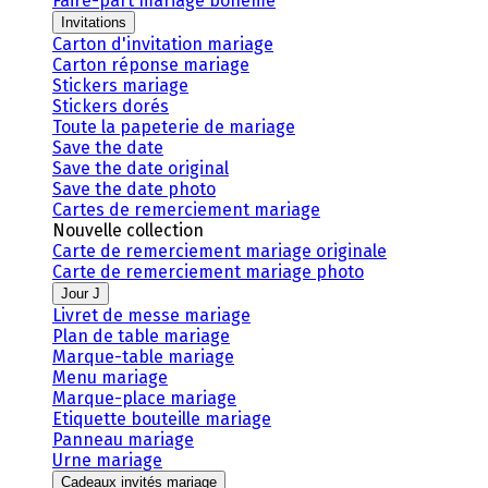
Faire-part mariage bohème
Invitations
Carton d'invitation mariage
Carton réponse mariage
Stickers mariage
Stickers dorés
Toute la papeterie de mariage
Save the date
Save the date original
Save the date photo
Cartes de remerciement mariage
Nouvelle collection
Carte de remerciement mariage originale
Carte de remerciement mariage photo
Jour J
Livret de messe mariage
Plan de table mariage
Marque-table mariage
Menu mariage
Marque-place mariage
Etiquette bouteille mariage
Panneau mariage
Urne mariage
Cadeaux invités mariage