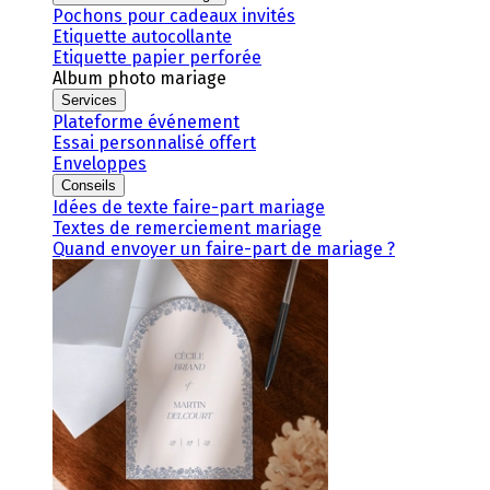
Pochons pour cadeaux invités
Etiquette autocollante
Etiquette papier perforée
Album photo mariage
Services
Plateforme événement
Essai personnalisé offert
Enveloppes
Conseils
Idées de texte faire-part mariage
Textes de remerciement mariage
Quand envoyer un faire-part de mariage ?