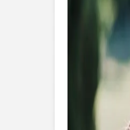
Apaches Collections
Album photo tissu
Naissance
Faire-part naissance
Tous nos faire-part de naissance
Nouvelle collection
Faire-part naissance fille
Faire-part naissance garçon
Faire-part naissance mixte