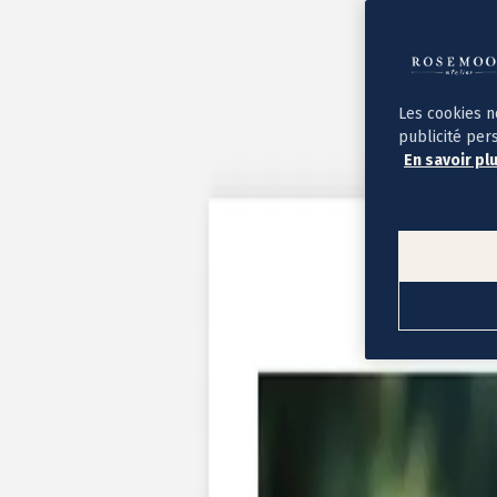
Album photo ouverture à plat
Par occasion
Album photo de l'année
Album photo naissance
Album photo mariage
Album photo baptême
Les cookies n
Album photo voyage
publicité per
Le savoir-faire Rosemood
En savoir pl
Nos papiers
Nos formats et tarifs
Délais et livraison
Voir tous nos albums photo
Coffret album photo