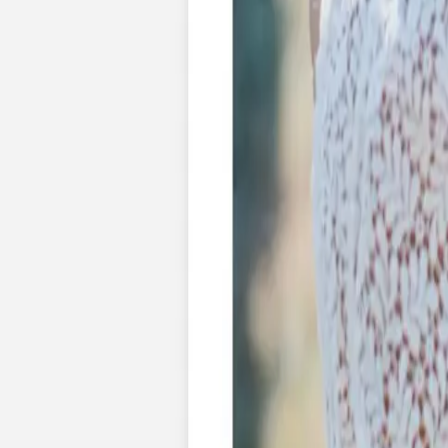
Nouvelle collection
Baptême
Faire-part baptême
Tous nos faire-part de baptême
Nouvelle collection
Faire-part baptême fille
Faire-part baptême garçon
Faire-part baptême civil
Gamme baptême
Livret de messe baptême
Menu baptême
Marque-place baptême
Carte de remerciement baptême
Etiquette bouteille baptême
Stickers baptême
Cadeaux
Etiquette papier perforée
Etiquette autocollante
Album photo baptême
Services
Plateforme événement
Enveloppes