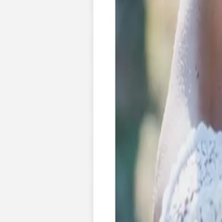
Pochons pour cadeaux invités
Etiquette autocollante
Etiquette papier perforée
Album photo mariage
Services
Plateforme événement
Essai personnalisé offert
Enveloppes
Conseils
Idées de texte faire-part mariage
Textes de remerciement mariage
Quand envoyer un faire-part de mariage ?