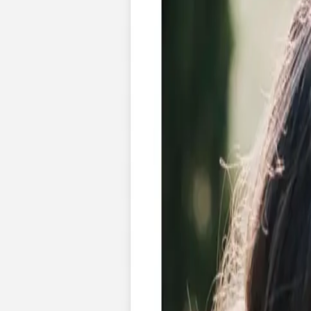
Faire-part naissance jumeaux
Faire-part naissance photo
Faire-part naissance sans photo
Faire-part naissance original
Faire-part naissance classique
Faire-part naissance marque-page
Stickers naissance
Stickers dorés
Carte de remerciement naissance
Carte de remerciement fille
Carte de remerciement garçon
Carte de remerciement dorée
Carte de remerciement originale
Affiches
Album photo naissance
Services
Essai personnalisé offert
Enveloppes
Conseils
À qui envoyer un faire-part de naissance
Quand envoyer un faire-part de naissance
Idées de texte faire-part de naissance