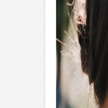
Nouvelle collection
Mariage
Faire-part mariage
Tous nos faire-part de mariage
Nouvelle collection
Faire-part mariage original
Faire-part mariage classique
Faire-part mariage champêtre
Faire-part mariage vintage
Faire-part mariage nature
Faire-part mariage photo
Faire-part mariage doré