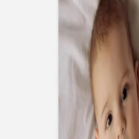
Faire-part naissance jumeaux
Faire-part naissance photo
Faire-part naissance sans photo
Faire-part naissance original
Faire-part naissance classique
Faire-part naissance marque-page
Stickers naissance
Stickers dorés
Carte de remerciement naissance
Carte de remerciement fille
Carte de remerciement garçon
Carte de remerciement dorée
Carte de remerciement originale
Affiches
Album photo naissance
Services
Essai personnalisé offert
Enveloppes
Conseils
À qui envoyer un faire-part de naissance
Quand envoyer un faire-part de naissance
Idées de texte faire-part de naissance