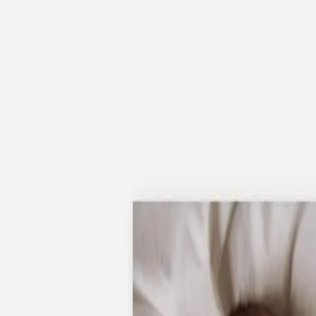
Apaches Collections
Album photo tissu
Naissance
Faire-part naissance
Tous nos faire-part de naissance
Nouvelle collection
Faire-part naissance fille
Faire-part naissance garçon
Faire-part naissance mixte