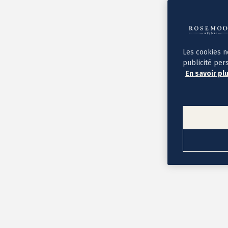
Album photo ouverture à plat
Par occasion
Album photo de l'année
Album photo naissance
Album photo mariage
Album photo baptême
Les cookies n
Album photo voyage
publicité per
Le savoir-faire Rosemood
En savoir pl
Nos papiers
Nos formats et tarifs
Délais et livraison
Voir tous nos albums photo
Coffret album photo