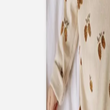
Faire-part mariage bohème
Invitations
Carton d'invitation mariage
Carton réponse mariage
Stickers mariage
Stickers dorés
Toute la papeterie de mariage
Save the date
Save the date original
Save the date photo
Cartes de remerciement mariage
Nouvelle collection
Carte de remerciement mariage originale
Carte de remerciement mariage photo
Jour J
Livret de messe mariage
Plan de table mariage
Marque-table mariage
Menu mariage
Marque-place mariage
Etiquette bouteille mariage
Panneau mariage
Urne mariage
Cadeaux invités mariage