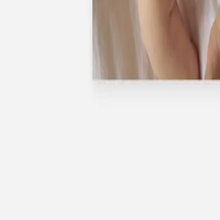
Nouvelle collection
Baptême
Faire-part baptême
Tous nos faire-part de baptême
Nouvelle collection
Faire-part baptême fille
Faire-part baptême garçon
Faire-part baptême civil
Gamme baptême
Livret de messe baptême
Menu baptême
Marque-place baptême
Carte de remerciement baptême
Etiquette bouteille baptême
Stickers baptême
Cadeaux
Etiquette papier perforée
Etiquette autocollante
Album photo baptême
Services
Plateforme événement
Enveloppes