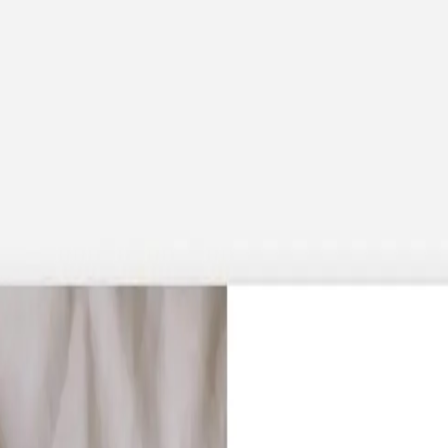
 x Atelier Rosemood