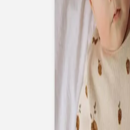
Nouvelle collection
Mariage
Faire-part mariage
Tous nos faire-part de mariage
Nouvelle collection
Faire-part mariage original
Faire-part mariage classique
Faire-part mariage champêtre
Faire-part mariage vintage
Faire-part mariage nature
Faire-part mariage photo
Faire-part mariage doré