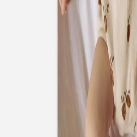
Pochons pour cadeaux invités
Etiquette autocollante
Etiquette papier perforée
Album photo mariage
Services
Plateforme événement
Essai personnalisé offert
Enveloppes
Conseils
Idées de texte faire-part mariage
Textes de remerciement mariage
Quand envoyer un faire-part de mariage ?