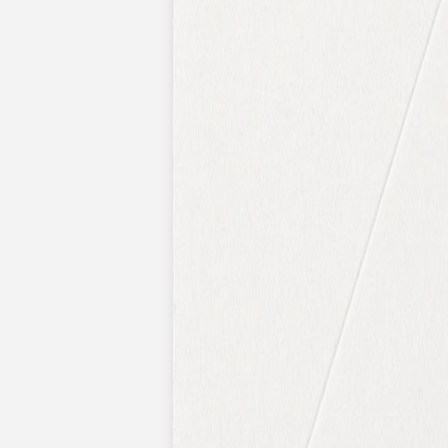
Pochons pour cadeaux invités
Etiquette autocollante
Etiquette papier perforée
Album photo mariage
Services
Plateforme événement
Essai personnalisé offert
Enveloppes
Conseils
Idées de texte faire-part mariage
Textes de remerciement mariage
Quand envoyer un faire-part de mariage ?