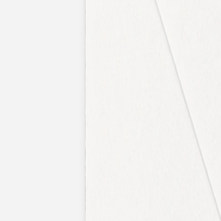
Faire-part naissance jumeaux
Faire-part naissance photo
Faire-part naissance sans photo
Faire-part naissance original
Faire-part naissance classique
Faire-part naissance marque-page
Stickers naissance
Stickers dorés
Carte de remerciement naissance
Carte de remerciement fille
Carte de remerciement garçon
Carte de remerciement dorée
Carte de remerciement originale
Affiches
Album photo naissance
Services
Essai personnalisé offert
Enveloppes
Conseils
À qui envoyer un faire-part de naissance
Quand envoyer un faire-part de naissance
Idées de texte faire-part de naissance