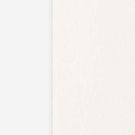
Nouvelle collection
Mariage
Faire-part mariage
Tous nos faire-part de mariage
Nouvelle collection
Faire-part mariage original
Faire-part mariage classique
Faire-part mariage champêtre
Faire-part mariage vintage
Faire-part mariage nature
Faire-part mariage photo
Faire-part mariage doré