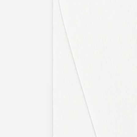
Apaches Collections
Album photo tissu
Naissance
Faire-part naissance
Tous nos faire-part de naissance
Nouvelle collection
Faire-part naissance fille
Faire-part naissance garçon
Faire-part naissance mixte