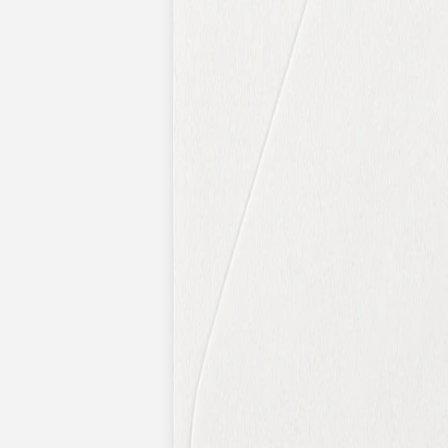
Nouvelle collection
Baptême
Faire-part baptême
Tous nos faire-part de baptême
Nouvelle collection
Faire-part baptême fille
Faire-part baptême garçon
Faire-part baptême civil
Gamme baptême
Livret de messe baptême
Menu baptême
Marque-place baptême
Carte de remerciement baptême
Etiquette bouteille baptême
Stickers baptême
Cadeaux
Etiquette papier perforée
Etiquette autocollante
Album photo baptême
Services
Plateforme événement
Enveloppes