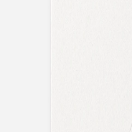
Faire-part mariage bohème
Invitations
Carton d'invitation mariage
Carton réponse mariage
Stickers mariage
Stickers dorés
Toute la papeterie de mariage
Save the date
Save the date original
Save the date photo
Cartes de remerciement mariage
Nouvelle collection
Carte de remerciement mariage originale
Carte de remerciement mariage photo
Jour J
Livret de messe mariage
Plan de table mariage
Marque-table mariage
Menu mariage
Marque-place mariage
Etiquette bouteille mariage
Panneau mariage
Urne mariage
Cadeaux invités mariage