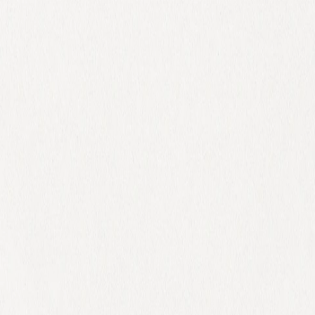
 x Atelier Rosemood