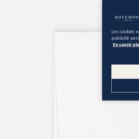
Album photo ouverture à plat
Par occasion
Album photo de l'année
Album photo naissance
Album photo mariage
Album photo baptême
Les cookies n
Album photo voyage
publicité per
Le savoir-faire Rosemood
En savoir pl
Nos papiers
Nos formats et tarifs
Délais et livraison
Voir tous nos albums photo
Coffret album photo