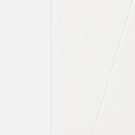
Pochons pour cadeaux invités
Etiquette autocollante
Etiquette papier perforée
Album photo mariage
Services
Plateforme événement
Essai personnalisé offert
Enveloppes
Conseils
Idées de texte faire-part mariage
Textes de remerciement mariage
Quand envoyer un faire-part de mariage ?