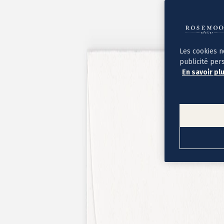
Album photo ouverture à plat
Par occasion
Album photo de l'année
Album photo naissance
Album photo mariage
Album photo baptême
Les cookies n
Album photo voyage
publicité per
Le savoir-faire Rosemood
En savoir pl
Nos papiers
Nos formats et tarifs
Délais et livraison
Voir tous nos albums photo
Coffret album photo