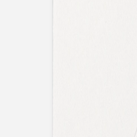
Faire-part mariage bohème
Invitations
Carton d'invitation mariage
Carton réponse mariage
Stickers mariage
Stickers dorés
Toute la papeterie de mariage
Save the date
Save the date original
Save the date photo
Cartes de remerciement mariage
Nouvelle collection
Carte de remerciement mariage originale
Carte de remerciement mariage photo
Jour J
Livret de messe mariage
Plan de table mariage
Marque-table mariage
Menu mariage
Marque-place mariage
Etiquette bouteille mariage
Panneau mariage
Urne mariage
Cadeaux invités mariage