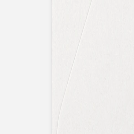
Nouvelle collection
Baptême
Faire-part baptême
Tous nos faire-part de baptême
Nouvelle collection
Faire-part baptême fille
Faire-part baptême garçon
Faire-part baptême civil
Gamme baptême
Livret de messe baptême
Menu baptême
Marque-place baptême
Carte de remerciement baptême
Etiquette bouteille baptême
Stickers baptême
Cadeaux
Etiquette papier perforée
Etiquette autocollante
Album photo baptême
Services
Plateforme événement
Enveloppes