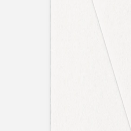
Faire-part naissance jumeaux
Faire-part naissance photo
Faire-part naissance sans photo
Faire-part naissance original
Faire-part naissance classique
Faire-part naissance marque-page
Stickers naissance
Stickers dorés
Carte de remerciement naissance
Carte de remerciement fille
Carte de remerciement garçon
Carte de remerciement dorée
Carte de remerciement originale
Affiches
Album photo naissance
Services
Essai personnalisé offert
Enveloppes
Conseils
À qui envoyer un faire-part de naissance
Quand envoyer un faire-part de naissance
Idées de texte faire-part de naissance