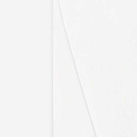
Apaches Collections
Album photo tissu
Naissance
Faire-part naissance
Tous nos faire-part de naissance
Nouvelle collection
Faire-part naissance fille
Faire-part naissance garçon
Faire-part naissance mixte