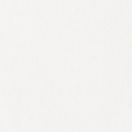
 x Atelier Rosemood