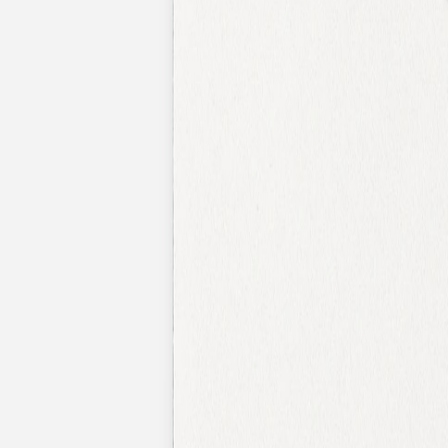
Nouvelle collection
Mariage
Faire-part mariage
Tous nos faire-part de mariage
Nouvelle collection
Faire-part mariage original
Faire-part mariage classique
Faire-part mariage champêtre
Faire-part mariage vintage
Faire-part mariage nature
Faire-part mariage photo
Faire-part mariage doré