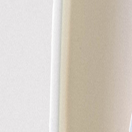
Apaches Collections
Album photo tissu
Naissance
Faire-part naissance
Tous nos faire-part de naissance
Nouvelle collection
Faire-part naissance fille
Faire-part naissance garçon
Faire-part naissance mixte