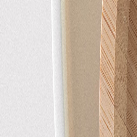
Faire-part mariage bohème
Invitations
Carton d'invitation mariage
Carton réponse mariage
Stickers mariage
Stickers dorés
Toute la papeterie de mariage
Save the date
Save the date original
Save the date photo
Cartes de remerciement mariage
Nouvelle collection
Carte de remerciement mariage originale
Carte de remerciement mariage photo
Jour J
Livret de messe mariage
Plan de table mariage
Marque-table mariage
Menu mariage
Marque-place mariage
Etiquette bouteille mariage
Panneau mariage
Urne mariage
Cadeaux invités mariage