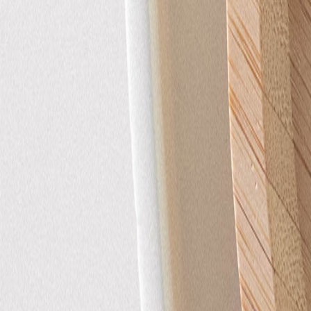
Pochons pour cadeaux invités
Etiquette autocollante
Etiquette papier perforée
Album photo mariage
Services
Plateforme événement
Essai personnalisé offert
Enveloppes
Conseils
Idées de texte faire-part mariage
Textes de remerciement mariage
Quand envoyer un faire-part de mariage ?