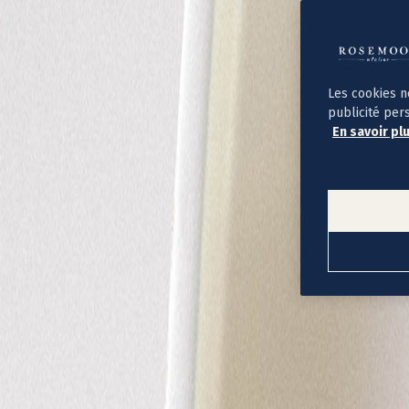
Album photo ouverture à plat
Par occasion
Album photo de l'année
Album photo naissance
Album photo mariage
Album photo baptême
Les cookies n
Album photo voyage
publicité per
Le savoir-faire Rosemood
En savoir pl
Nos papiers
Nos formats et tarifs
Délais et livraison
Voir tous nos albums photo
Coffret album photo