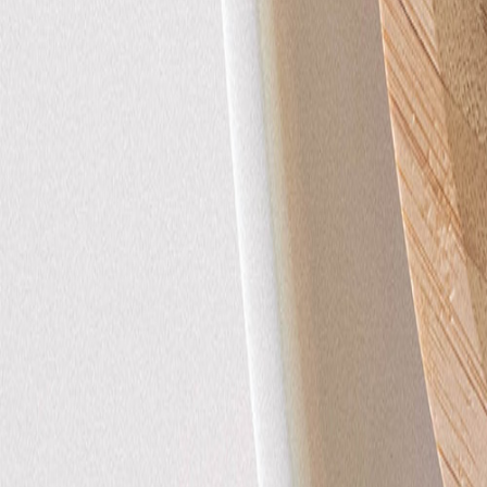
Nouvelle collection
Baptême
Faire-part baptême
Tous nos faire-part de baptême
Nouvelle collection
Faire-part baptême fille
Faire-part baptême garçon
Faire-part baptême civil
Gamme baptême
Livret de messe baptême
Menu baptême
Marque-place baptême
Carte de remerciement baptême
Etiquette bouteille baptême
Stickers baptême
Cadeaux
Etiquette papier perforée
Etiquette autocollante
Album photo baptême
Services
Plateforme événement
Enveloppes