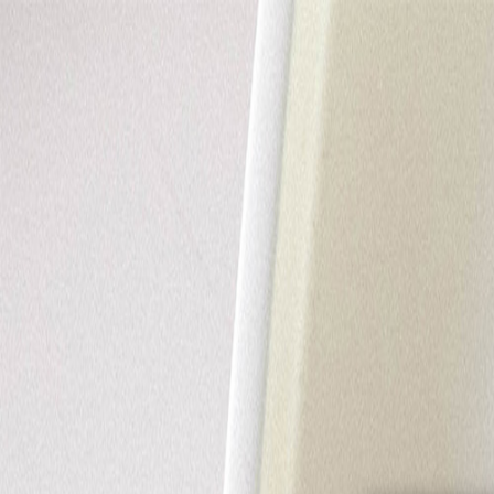
À propos
Aide & Contact
Album photo
Naissance
Mariage
Baptême
Autres évènements
Carnet
Tirage photo
Album photo
Par collection
Album photo rigide
Album photo souple
Album photo tissu