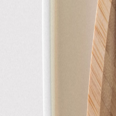
Nouvelle collection
Mariage
Faire-part mariage
Tous nos faire-part de mariage
Nouvelle collection
Faire-part mariage original
Faire-part mariage classique
Faire-part mariage champêtre
Faire-part mariage vintage
Faire-part mariage nature
Faire-part mariage photo
Faire-part mariage doré