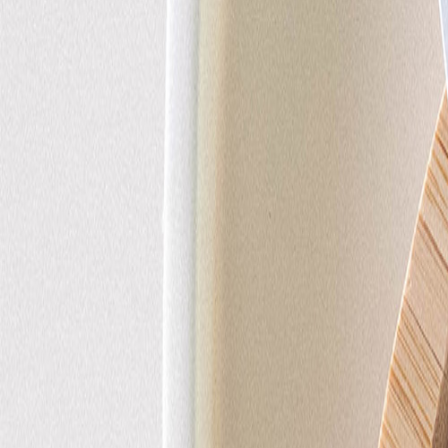
Faire-part naissance jumeaux
Faire-part naissance photo
Faire-part naissance sans photo
Faire-part naissance original
Faire-part naissance classique
Faire-part naissance marque-page
Stickers naissance
Stickers dorés
Carte de remerciement naissance
Carte de remerciement fille
Carte de remerciement garçon
Carte de remerciement dorée
Carte de remerciement originale
Affiches
Album photo naissance
Services
Essai personnalisé offert
Enveloppes
Conseils
À qui envoyer un faire-part de naissance
Quand envoyer un faire-part de naissance
Idées de texte faire-part de naissance