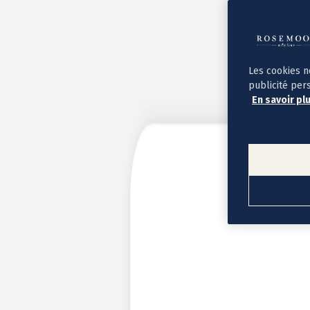
Album photo ouverture à plat
Par occasion
Album photo de l'année
Album photo naissance
Album photo mariage
Album photo baptême
Les cookies n
Album photo voyage
publicité per
Le savoir-faire Rosemood
En savoir pl
Nos papiers
Nos formats et tarifs
Délais et livraison
Voir tous nos albums photo
Coffret album photo