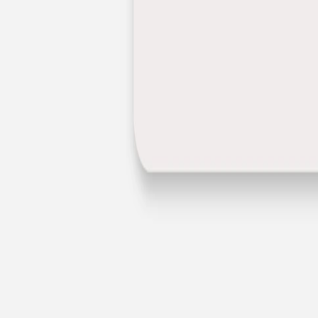
Nouvelle collection
Baptême
Faire-part baptême
Tous nos faire-part de baptême
Nouvelle collection
Faire-part baptême fille
Faire-part baptême garçon
Faire-part baptême civil
Gamme baptême
Livret de messe baptême
Menu baptême
Marque-place baptême
Carte de remerciement baptême
Etiquette bouteille baptême
Stickers baptême
Cadeaux
Etiquette papier perforée
Etiquette autocollante
Album photo baptême
Services
Plateforme événement
Enveloppes