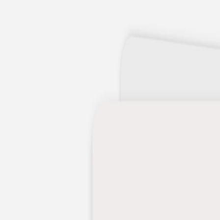
Apaches Collections
Album photo tissu
Naissance
Faire-part naissance
Tous nos faire-part de naissance
Nouvelle collection
Faire-part naissance fille
Faire-part naissance garçon
Faire-part naissance mixte