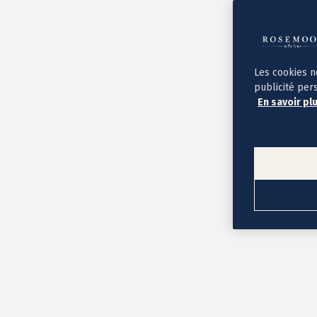
Album photo ouverture à plat
Par occasion
Album photo de l'année
Album photo naissance
Album photo mariage
Album photo baptême
Les cookies n
Album photo voyage
publicité per
Le savoir-faire Rosemood
En savoir pl
Nos papiers
Nos formats et tarifs
Délais et livraison
Voir tous nos albums photo
Coffret album photo