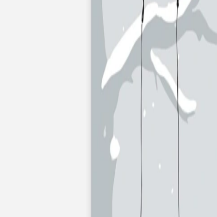
Nouvelle collection
Mariage
Faire-part mariage
Tous nos faire-part de mariage
Nouvelle collection
Faire-part mariage original
Faire-part mariage classique
Faire-part mariage champêtre
Faire-part mariage vintage
Faire-part mariage nature
Faire-part mariage photo
Faire-part mariage doré