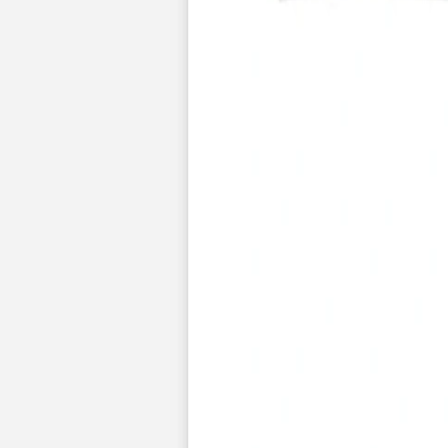
Pochons pour cadeaux invités
Etiquette autocollante
Etiquette papier perforée
Album photo mariage
Services
Plateforme événement
Essai personnalisé offert
Enveloppes
Conseils
Idées de texte faire-part mariage
Textes de remerciement mariage
Quand envoyer un faire-part de mariage ?