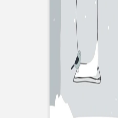
Faire-part mariage bohème
Invitations
Carton d'invitation mariage
Carton réponse mariage
Stickers mariage
Stickers dorés
Toute la papeterie de mariage
Save the date
Save the date original
Save the date photo
Cartes de remerciement mariage
Nouvelle collection
Carte de remerciement mariage originale
Carte de remerciement mariage photo
Jour J
Livret de messe mariage
Plan de table mariage
Marque-table mariage
Menu mariage
Marque-place mariage
Etiquette bouteille mariage
Panneau mariage
Urne mariage
Cadeaux invités mariage