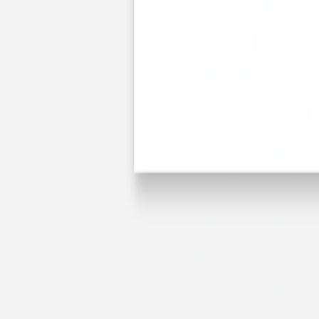
Nouvelle collection
Baptême
Faire-part baptême
Tous nos faire-part de baptême
Nouvelle collection
Faire-part baptême fille
Faire-part baptême garçon
Faire-part baptême civil
Gamme baptême
Livret de messe baptême
Menu baptême
Marque-place baptême
Carte de remerciement baptême
Etiquette bouteille baptême
Stickers baptême
Cadeaux
Etiquette papier perforée
Etiquette autocollante
Album photo baptême
Services
Plateforme événement
Enveloppes