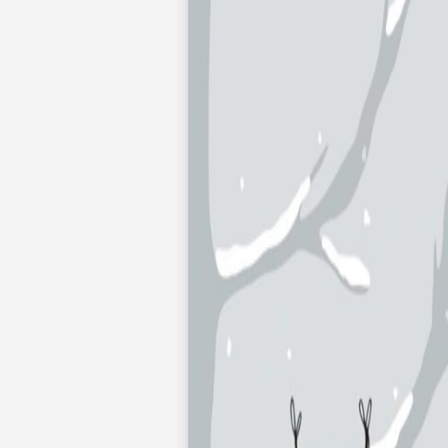
Faire-part naissance jumeaux
Faire-part naissance photo
Faire-part naissance sans photo
Faire-part naissance original
Faire-part naissance classique
Faire-part naissance marque-page
Stickers naissance
Stickers dorés
Carte de remerciement naissance
Carte de remerciement fille
Carte de remerciement garçon
Carte de remerciement dorée
Carte de remerciement originale
Affiches
Album photo naissance
Services
Essai personnalisé offert
Enveloppes
Conseils
À qui envoyer un faire-part de naissance
Quand envoyer un faire-part de naissance
Idées de texte faire-part de naissance