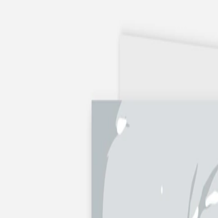
Apaches Collections
Album photo tissu
Naissance
Faire-part naissance
Tous nos faire-part de naissance
Nouvelle collection
Faire-part naissance fille
Faire-part naissance garçon
Faire-part naissance mixte