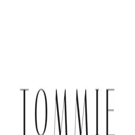
 x Atelier Rosemood