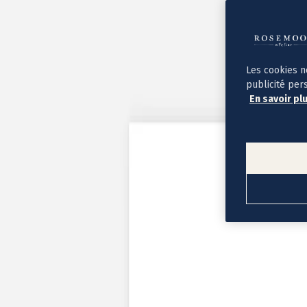
Album photo ouverture à plat
Par occasion
Album photo de l'année
Album photo naissance
Album photo mariage
Album photo baptême
Les cookies n
Album photo voyage
publicité per
Le savoir-faire Rosemood
En savoir pl
Nos papiers
Nos formats et tarifs
Délais et livraison
Voir tous nos albums photo
Coffret album photo