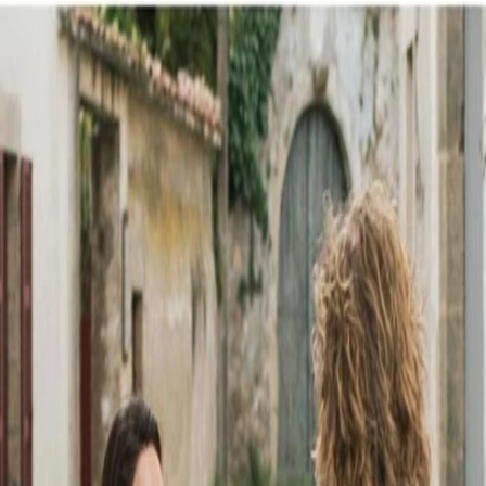
 x Atelier Rosemood