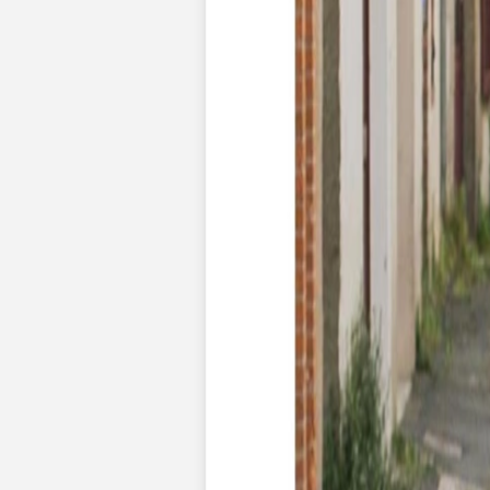
Faire-part naissance jumeaux
Faire-part naissance photo
Faire-part naissance sans photo
Faire-part naissance original
Faire-part naissance classique
Faire-part naissance marque-page
Stickers naissance
Stickers dorés
Carte de remerciement naissance
Carte de remerciement fille
Carte de remerciement garçon
Carte de remerciement dorée
Carte de remerciement originale
Affiches
Album photo naissance
Services
Essai personnalisé offert
Enveloppes
Conseils
À qui envoyer un faire-part de naissance
Quand envoyer un faire-part de naissance
Idées de texte faire-part de naissance