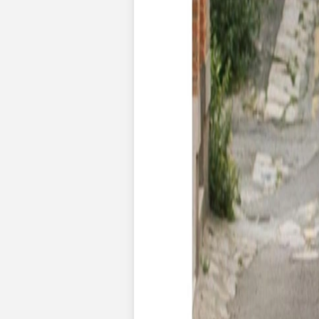
Nouvelle collection
Mariage
Faire-part mariage
Tous nos faire-part de mariage
Nouvelle collection
Faire-part mariage original
Faire-part mariage classique
Faire-part mariage champêtre
Faire-part mariage vintage
Faire-part mariage nature
Faire-part mariage photo
Faire-part mariage doré