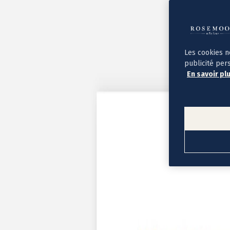
Album photo ouverture à plat
Par occasion
Album photo de l'année
Album photo naissance
Album photo mariage
Album photo baptême
Les cookies n
Album photo voyage
publicité per
Le savoir-faire Rosemood
En savoir pl
Nos papiers
Nos formats et tarifs
Délais et livraison
Voir tous nos albums photo
Coffret album photo