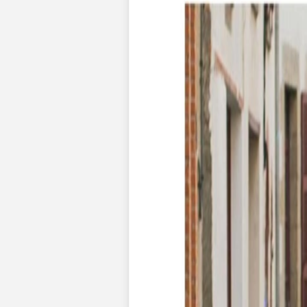
Apaches Collections
Album photo tissu
Naissance
Faire-part naissance
Tous nos faire-part de naissance
Nouvelle collection
Faire-part naissance fille
Faire-part naissance garçon
Faire-part naissance mixte