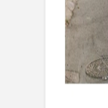
Faire-part mariage bohème
Invitations
Carton d'invitation mariage
Carton réponse mariage
Stickers mariage
Stickers dorés
Toute la papeterie de mariage
Save the date
Save the date original
Save the date photo
Cartes de remerciement mariage
Nouvelle collection
Carte de remerciement mariage originale
Carte de remerciement mariage photo
Jour J
Livret de messe mariage
Plan de table mariage
Marque-table mariage
Menu mariage
Marque-place mariage
Etiquette bouteille mariage
Panneau mariage
Urne mariage
Cadeaux invités mariage