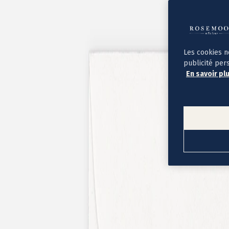
Album photo ouverture à plat
Par occasion
Album photo de l'année
Album photo naissance
Album photo mariage
Album photo baptême
Les cookies n
Album photo voyage
publicité per
Le savoir-faire Rosemood
En savoir pl
Nos papiers
Nos formats et tarifs
Délais et livraison
Voir tous nos albums photo
Coffret album photo