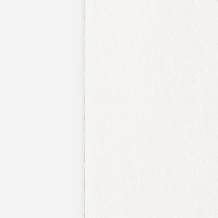
Nouvelle collection
Mariage
Faire-part mariage
Tous nos faire-part de mariage
Nouvelle collection
Faire-part mariage original
Faire-part mariage classique
Faire-part mariage champêtre
Faire-part mariage vintage
Faire-part mariage nature
Faire-part mariage photo
Faire-part mariage doré