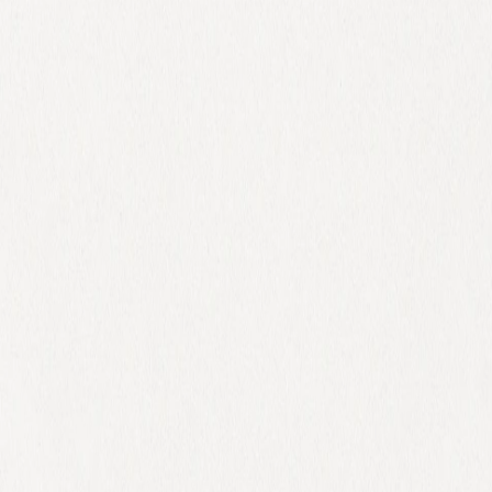
 x Atelier Rosemood