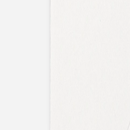
Faire-part mariage bohème
Invitations
Carton d'invitation mariage
Carton réponse mariage
Stickers mariage
Stickers dorés
Toute la papeterie de mariage
Save the date
Save the date original
Save the date photo
Cartes de remerciement mariage
Nouvelle collection
Carte de remerciement mariage originale
Carte de remerciement mariage photo
Jour J
Livret de messe mariage
Plan de table mariage
Marque-table mariage
Menu mariage
Marque-place mariage
Etiquette bouteille mariage
Panneau mariage
Urne mariage
Cadeaux invités mariage