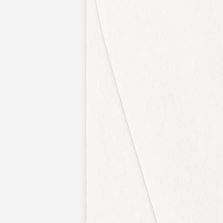
Apaches Collections
Album photo tissu
Naissance
Faire-part naissance
Tous nos faire-part de naissance
Nouvelle collection
Faire-part naissance fille
Faire-part naissance garçon
Faire-part naissance mixte