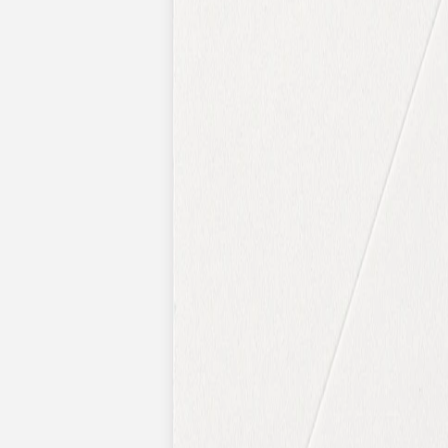
Pochons pour cadeaux invités
Etiquette autocollante
Etiquette papier perforée
Album photo mariage
Services
Plateforme événement
Essai personnalisé offert
Enveloppes
Conseils
Idées de texte faire-part mariage
Textes de remerciement mariage
Quand envoyer un faire-part de mariage ?