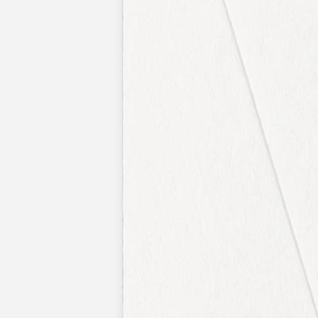
Faire-part naissance jumeaux
Faire-part naissance photo
Faire-part naissance sans photo
Faire-part naissance original
Faire-part naissance classique
Faire-part naissance marque-page
Stickers naissance
Stickers dorés
Carte de remerciement naissance
Carte de remerciement fille
Carte de remerciement garçon
Carte de remerciement dorée
Carte de remerciement originale
Affiches
Album photo naissance
Services
Essai personnalisé offert
Enveloppes
Conseils
À qui envoyer un faire-part de naissance
Quand envoyer un faire-part de naissance
Idées de texte faire-part de naissance