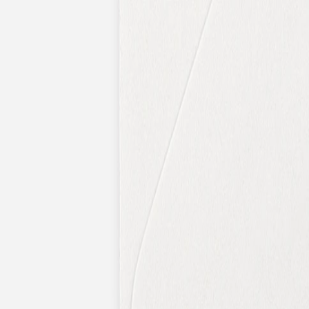
Nouvelle collection
Baptême
Faire-part baptême
Tous nos faire-part de baptême
Nouvelle collection
Faire-part baptême fille
Faire-part baptême garçon
Faire-part baptême civil
Gamme baptême
Livret de messe baptême
Menu baptême
Marque-place baptême
Carte de remerciement baptême
Etiquette bouteille baptême
Stickers baptême
Cadeaux
Etiquette papier perforée
Etiquette autocollante
Album photo baptême
Services
Plateforme événement
Enveloppes