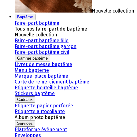
Nouvelle collection
Baptême
Faire-part baptême
Tous nos faire-part de baptême
Nouvelle collection
Faire-part baptême fille
Faire-part baptême garçon
Faire-part baptême civil
Gamme baptême
Livret de messe baptême
Menu baptême
Marque-place baptême
Carte de remerciement baptême
Etiquette bouteille baptême
Stickers baptême
Cadeaux
Etiquette papier perforée
Etiquette autocollante
Album photo baptême
Services
Plateforme événement
Enveloppes