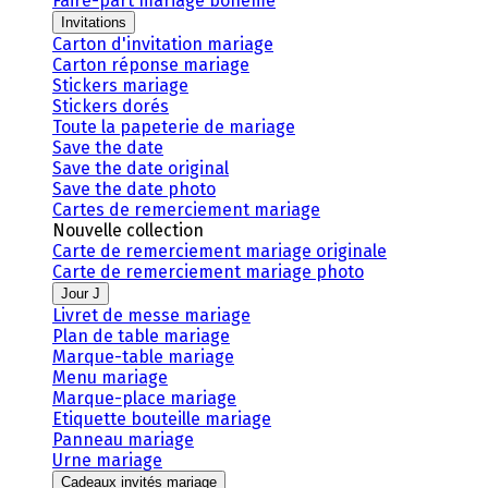
Faire-part mariage bohème
Invitations
Carton d'invitation mariage
Carton réponse mariage
Stickers mariage
Stickers dorés
Toute la papeterie de mariage
Save the date
Save the date original
Save the date photo
Cartes de remerciement mariage
Nouvelle collection
Carte de remerciement mariage originale
Carte de remerciement mariage photo
Jour J
Livret de messe mariage
Plan de table mariage
Marque-table mariage
Menu mariage
Marque-place mariage
Etiquette bouteille mariage
Panneau mariage
Urne mariage
Cadeaux invités mariage