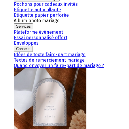
Pochons pour cadeaux invités
Etiquette autocollante
Etiquette papier perforée
Album photo mariage
Services
Plateforme événement
Essai personnalisé offert
Enveloppes
Conseils
Idées de texte faire-part mariage
Textes de remerciement mariage
Quand envoyer un faire-part de mariage ?