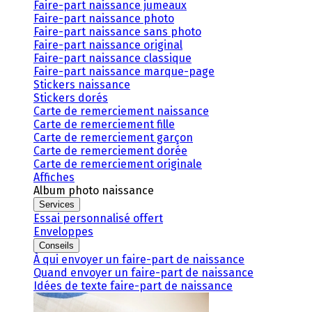
Faire-part naissance jumeaux
Faire-part naissance photo
Faire-part naissance sans photo
Faire-part naissance original
Faire-part naissance classique
Faire-part naissance marque-page
Stickers naissance
Stickers dorés
Carte de remerciement naissance
Carte de remerciement fille
Carte de remerciement garçon
Carte de remerciement dorée
Carte de remerciement originale
Affiches
Album photo naissance
Services
Essai personnalisé offert
Enveloppes
Conseils
À qui envoyer un faire-part de naissance
Quand envoyer un faire-part de naissance
Idées de texte faire-part de naissance