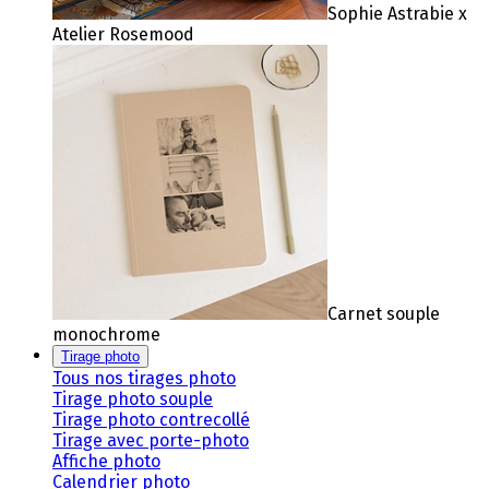
Sophie Astrabie x
Atelier Rosemood
Carnet souple
monochrome
Tirage photo
Tous nos tirages photo
Tirage photo souple
Tirage photo contrecollé
Tirage avec porte-photo
Affiche photo
Calendrier photo