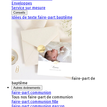
Enveloppes
Service sur mesure
Conseils
Idées de texte faire-part baptême
Faire-part de
baptême
Autres évènements
Faire-part communion
Tous nos faire-part de communion
Faire-part communion fille
Faire-part communion garçon