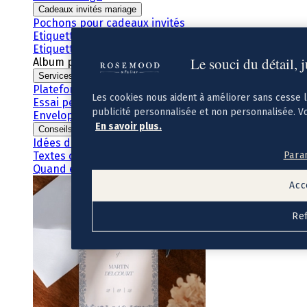
Cadeaux invités mariage
Pochons pour cadeaux invités
Etiquette autocollante
Etiquette papier perforée
Le souci du détail, 
Album photo mariage
Services
Plateforme événement
Les cookies nous aident à améliorer sans cesse 
Essai personnalisé offert
publicité personnalisée et non personnalisée. V
Enveloppes
En savoir plus.
Conseils
Idées de texte faire-part mariage
Para
Textes de remerciement mariage
Quand envoyer un faire-part de mariage ?
Acc
Re