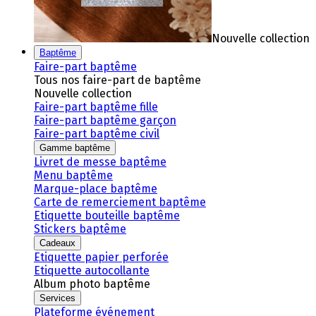
Nouvelle collection
Baptême
Faire-part baptême
Tous nos faire-part de baptême
Nouvelle collection
Faire-part baptême fille
Faire-part baptême garçon
Faire-part baptême civil
Gamme baptême
Livret de messe baptême
Menu baptême
Marque-place baptême
Carte de remerciement baptême
Etiquette bouteille baptême
Stickers baptême
Cadeaux
Etiquette papier perforée
Etiquette autocollante
Album photo baptême
Services
Plateforme événement