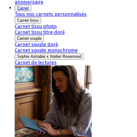
anniversaire
Carnet
Tous nos carnets personnalisés
Carnet tissu
Carnet tissu photo
Carnet tissu titre doré
Carnet souple
Carnet souple doré
Carnet souple monochrome
Sophie Astrabie x Atelier Rosemood
Carnet de lectures