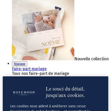
Nouvelle collection
Mariage
Faire-part mariage
Tous nos faire-part de mariage
Nouvelle collection
Faire-part mariage original
Le souci du détail,
Faire-part mariage classique
Faire-part mariage champêtre
jusqu'aux cookies.
Faire-part mariage vintage
Faire-part mariage nature
Faire-part mariage photo
Les cookies nous aident à améliorer sans cesse