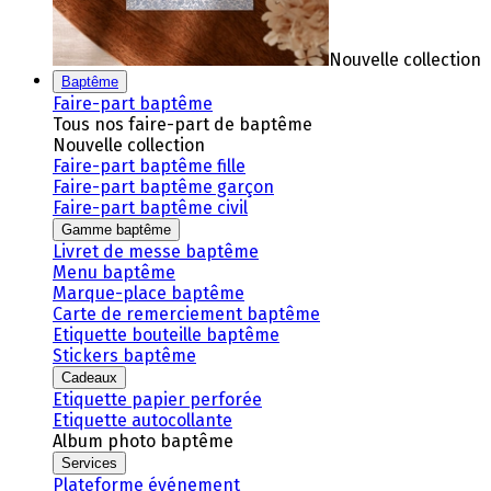
Nouvelle collection
Baptême
Faire-part baptême
Tous nos faire-part de baptême
Nouvelle collection
Faire-part baptême fille
Faire-part baptême garçon
Faire-part baptême civil
Gamme baptême
Livret de messe baptême
Menu baptême
Marque-place baptême
Carte de remerciement baptême
Etiquette bouteille baptême
Stickers baptême
Cadeaux
Etiquette papier perforée
Etiquette autocollante
Album photo baptême
Services
Plateforme événement