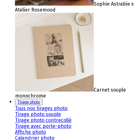
Sophie Astrabie x
Atelier Rosemood
Carnet souple
monochrome
Tirage photo
Tous nos tirages photo
Tirage photo souple
Tirage photo contrecollé
Tirage avec porte-photo
Affiche photo
Calendrier photo