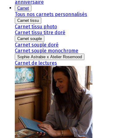
anniversaire
Carnet
Tous nos carnets personnalisés
Carnet tissu
Carnet tissu photo
Carnet tissu titre doré
Carnet souple
Carnet souple doré
Carnet souple monochrome
Sophie Astrabie x Atelier Rosemood
Carnet de lectures