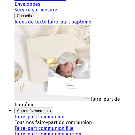
Enveloppes
Service sur mesure
Conseils
Idées de texte faire-part baptême
Faire-part de
baptême
Autres évènements
Faire-part communion
Tous nos faire-part de communion
Faire-part communion fille
Faire-part communion garçon