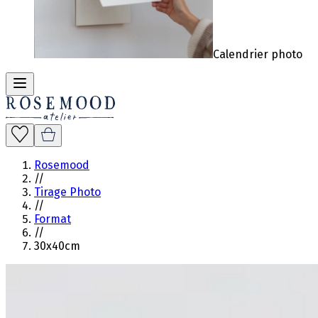
Calendrier photo
Rosemood
//
Tirage Photo
//
Format
//
30x40cm