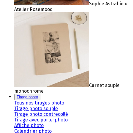
Sophie Astrabie x
Atelier Rosemood
Carnet souple
monochrome
Tirage photo
Tous nos tirages photo
Tirage photo souple
Tirage photo contrecollé
Tirage avec porte-photo
Affiche photo
Calendrier photo