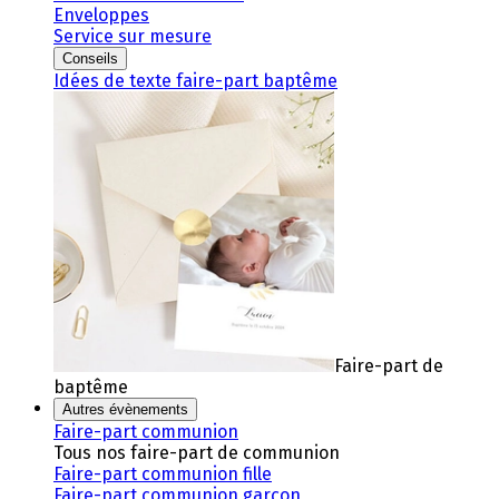
Enveloppes
Service sur mesure
Conseils
Idées de texte faire-part baptême
Faire-part de
baptême
Autres évènements
Faire-part communion
Tous nos faire-part de communion
Faire-part communion fille
Faire-part communion garçon