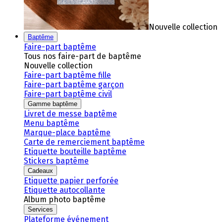
Nouvelle collection
Baptême
Faire-part baptême
Tous nos faire-part de baptême
Nouvelle collection
Faire-part baptême fille
Faire-part baptême garçon
Faire-part baptême civil
Gamme baptême
Livret de messe baptême
Menu baptême
Marque-place baptême
Carte de remerciement baptême
Etiquette bouteille baptême
Stickers baptême
Cadeaux
Etiquette papier perforée
Etiquette autocollante
Album photo baptême
Services
Plateforme événement