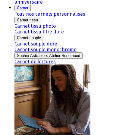
anniversaire
Carnet
Tous nos carnets personnalisés
Carnet tissu
Carnet tissu photo
Carnet tissu titre doré
Carnet souple
Carnet souple doré
Carnet souple monochrome
Sophie Astrabie x Atelier Rosemood
Carnet de lectures