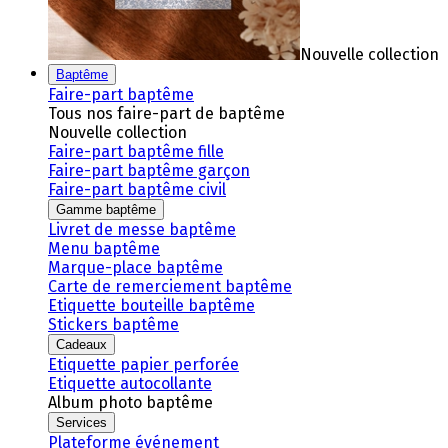
Nouvelle collection
Baptême
Faire-part baptême
Tous nos faire-part de baptême
Nouvelle collection
Faire-part baptême fille
Faire-part baptême garçon
Faire-part baptême civil
Gamme baptême
Livret de messe baptême
Menu baptême
Marque-place baptême
Carte de remerciement baptême
Etiquette bouteille baptême
Stickers baptême
Cadeaux
Etiquette papier perforée
Etiquette autocollante
Album photo baptême
Services
Plateforme événement