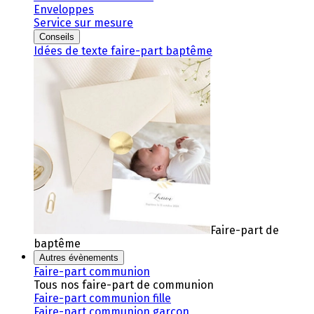
Enveloppes
Service sur mesure
Conseils
Idées de texte faire-part baptême
Faire-part de
baptême
Autres évènements
Faire-part communion
Tous nos faire-part de communion
Faire-part communion fille
Faire-part communion garçon