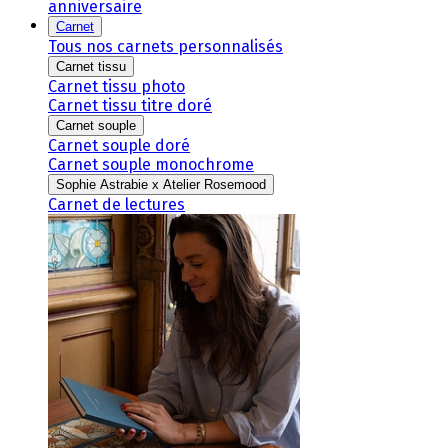
anniversaire
Carnet
Tous nos carnets personnalisés
Carnet tissu
Carnet tissu photo
Carnet tissu titre doré
Carnet souple
Carnet souple doré
Carnet souple monochrome
Sophie Astrabie x Atelier Rosemood
Carnet de lectures