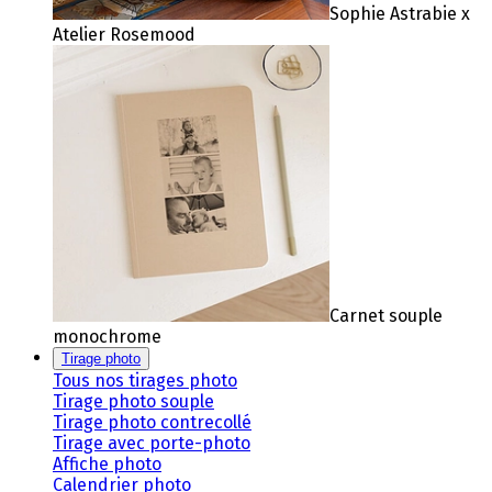
Sophie Astrabie x
Atelier Rosemood
Carnet souple
monochrome
Tirage photo
Tous nos tirages photo
Tirage photo souple
Tirage photo contrecollé
Tirage avec porte-photo
Affiche photo
Calendrier photo