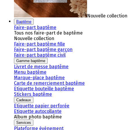
Nouvelle collection
Baptême
Faire-part baptême
Tous nos faire-part de baptême
Nouvelle collection
Faire-part baptême fille
Faire-part baptême garçon
Faire-part baptême civil
Gamme baptême
Livret de messe baptême
Menu baptême
Marque-place baptême
Carte de remerciement baptême
Etiquette bouteille baptême
Stickers baptême
Cadeaux
Etiquette papier perforée
Etiquette autocollante
Album photo baptême
Services
Plateforme événement