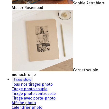
Sophie Astrabie x
Atelier Rosemood
Carnet souple
monochrome
Tirage photo
Tous nos tirages photo
Tirage photo souple
Tirage photo contrecollé
Tirage avec porte-photo
Affiche photo
Calendrier photo