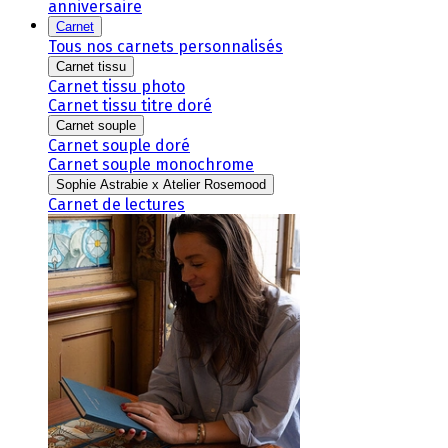
anniversaire
Carnet
Tous nos carnets personnalisés
Carnet tissu
Carnet tissu photo
Carnet tissu titre doré
Carnet souple
Carnet souple doré
Carnet souple monochrome
Sophie Astrabie x Atelier Rosemood
Carnet de lectures