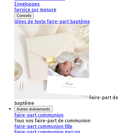
Enveloppes
Service sur mesure
Conseils
Idées de texte faire-part baptême
Faire-part de
baptême
Autres évènements
Faire-part communion
Tous nos faire-part de communion
Faire-part communion fille
Faire-part communion garçon