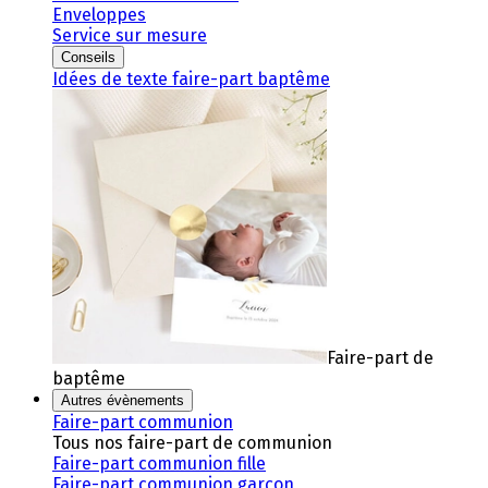
Enveloppes
Service sur mesure
Conseils
Idées de texte faire-part baptême
Faire-part de
baptême
Autres évènements
Faire-part communion
Tous nos faire-part de communion
Faire-part communion fille
Faire-part communion garçon