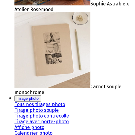
Sophie Astrabie x
Atelier Rosemood
Carnet souple
monochrome
Tirage photo
Tous nos tirages photo
Tirage photo souple
Tirage photo contrecollé
Tirage avec porte-photo
Affiche photo
Calendrier photo