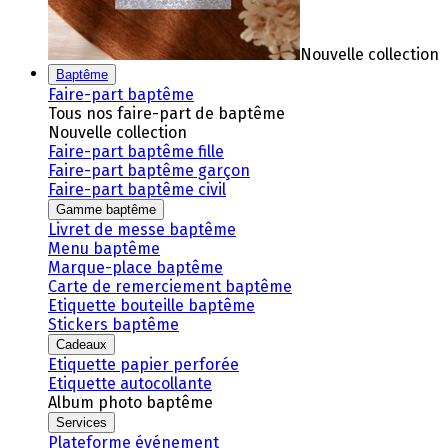
Nouvelle collection
Baptême
Faire-part baptême
Tous nos faire-part de baptême
Nouvelle collection
Faire-part baptême fille
Faire-part baptême garçon
Faire-part baptême civil
Gamme baptême
Livret de messe baptême
Menu baptême
Marque-place baptême
Carte de remerciement baptême
Etiquette bouteille baptême
Stickers baptême
Cadeaux
Etiquette papier perforée
Etiquette autocollante
Album photo baptême
Services
Plateforme événement