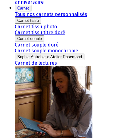
anniversaire
Carnet
Tous nos carnets personnalisés
Carnet tissu
Carnet tissu photo
Carnet tissu titre doré
Carnet souple
Carnet souple doré
Carnet souple monochrome
Sophie Astrabie x Atelier Rosemood
Carnet de lectures