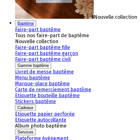
Nouvelle collection
Baptême
Faire-part baptême
Tous nos faire-part de baptême
Nouvelle collection
Faire-part baptême fille
Faire-part baptême garçon
Faire-part baptême civil
Gamme baptême
Livret de messe baptême
Menu baptême
Marque-place baptême
Carte de remerciement baptême
Etiquette bouteille baptême
Stickers baptême
Cadeaux
Etiquette papier perforée
Etiquette autocollante
Album photo baptême
Services
Plateforme événement