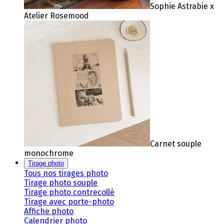
Sophie Astrabie x
Atelier Rosemood
Carnet souple
monochrome
Tirage photo
Tous nos tirages photo
Tirage photo souple
Tirage photo contrecollé
Tirage avec porte-photo
Affiche photo
Calendrier photo