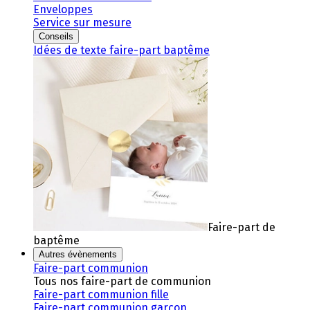
Enveloppes
Service sur mesure
Conseils
Idées de texte faire-part baptême
Faire-part de
baptême
Autres évènements
Faire-part communion
Tous nos faire-part de communion
Faire-part communion fille
Faire-part communion garçon