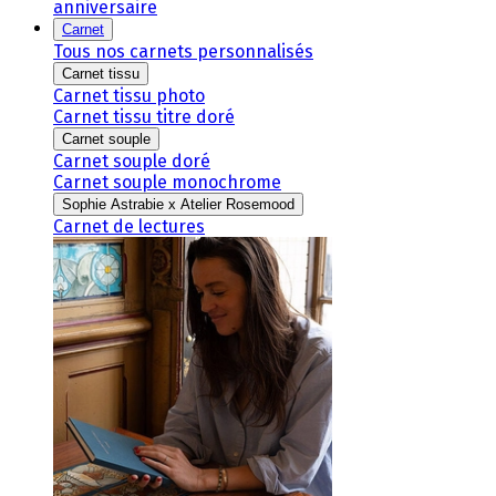
anniversaire
Carnet
Tous nos carnets personnalisés
Carnet tissu
Carnet tissu photo
Carnet tissu titre doré
Carnet souple
Carnet souple doré
Carnet souple monochrome
Sophie Astrabie x Atelier Rosemood
Carnet de lectures