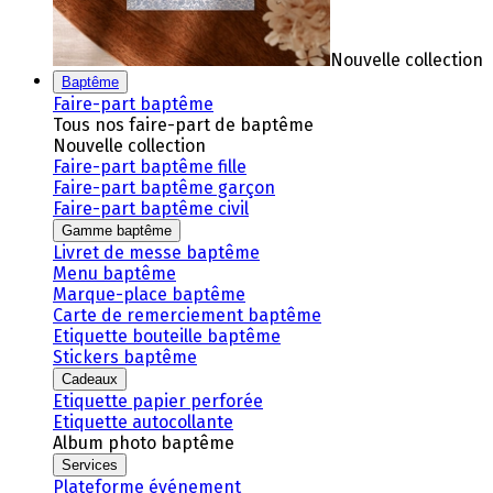
Nouvelle collection
Baptême
Faire-part baptême
Tous nos faire-part de baptême
Nouvelle collection
Faire-part baptême fille
Faire-part baptême garçon
Faire-part baptême civil
Gamme baptême
Livret de messe baptême
Menu baptême
Marque-place baptême
Carte de remerciement baptême
Etiquette bouteille baptême
Stickers baptême
Cadeaux
Etiquette papier perforée
Etiquette autocollante
Album photo baptême
Services
Plateforme événement