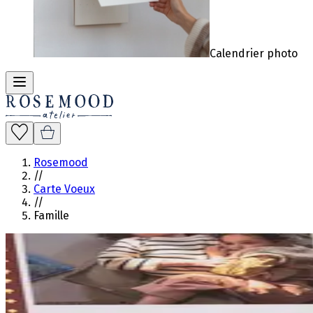
Calendrier photo
Rosemood
//
Carte Voeux
//
Famille