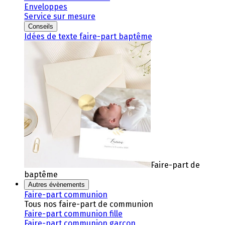
Enveloppes
Service sur mesure
Conseils
Idées de texte faire-part baptême
Faire-part de
baptême
Autres évènements
Faire-part communion
Tous nos faire-part de communion
Faire-part communion fille
Faire-part communion garçon