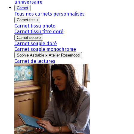
anniversaire
Carnet
Tous nos carnets personnalisés
Carnet tissu
Carnet tissu photo
Carnet tissu titre doré
Carnet souple
Carnet souple doré
Carnet souple monochrome
Sophie Astrabie x Atelier Rosemood
Carnet de lectures