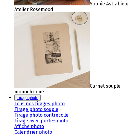
Sophie Astrabie x
Atelier Rosemood
Carnet souple
monochrome
Tirage photo
Tous nos tirages photo
Tirage photo souple
Tirage photo contrecollé
Tirage avec porte-photo
Affiche photo
Calendrier photo