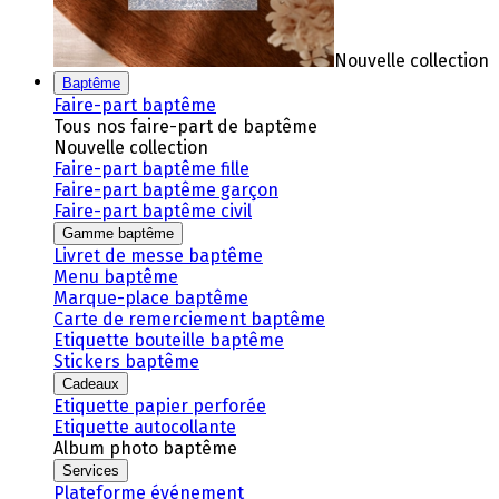
Nouvelle collection
Baptême
Faire-part baptême
Tous nos faire-part de baptême
Nouvelle collection
Faire-part baptême fille
Faire-part baptême garçon
Faire-part baptême civil
Gamme baptême
Livret de messe baptême
Menu baptême
Marque-place baptême
Carte de remerciement baptême
Etiquette bouteille baptême
Stickers baptême
Cadeaux
Etiquette papier perforée
Etiquette autocollante
Album photo baptême
Services
Plateforme événement