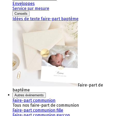
Enveloppes
Service sur mesure
Conseils
Idées de texte faire-part baptême
Faire-part de
baptême
Autres évènements
Faire-part communion
Tous nos faire-part de communion
Faire-part communion fille
Faire-part communion garçon