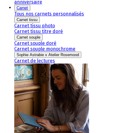
anniversaire
Carnet
Tous nos carnets personnalisés
Carnet tissu
Carnet tissu photo
Carnet tissu titre doré
Carnet souple
Carnet souple doré
Carnet souple monochrome
Sophie Astrabie x Atelier Rosemood
Carnet de lectures