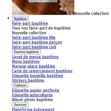
Nouvelle collection
Baptême
Faire-part baptême
Tous nos faire-part de baptême
Nouvelle collection
Faire-part baptême fille
Faire-part baptême garçon
Faire-part baptême civil
Gamme baptême
Livret de messe baptême
Menu baptême
Marque-place baptême
Carte de remerciement baptême
Etiquette bouteille baptême
Stickers baptême
Cadeaux
Etiquette papier perforée
Etiquette autocollante
Album photo baptême
Services
Plateforme événement