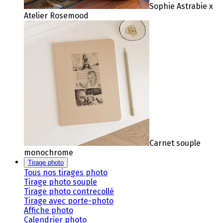
Sophie Astrabie x
Atelier Rosemood
Carnet souple
monochrome
Tirage photo
Tous nos tirages photo
Tirage photo souple
Tirage photo contrecollé
Tirage avec porte-photo
Affiche photo
Calendrier photo