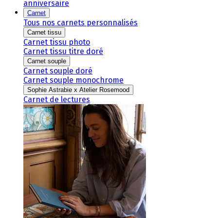
anniversaire
Carnet
Tous nos carnets personnalisés
Carnet tissu
Carnet tissu photo
Carnet tissu titre doré
Carnet souple
Carnet souple doré
Carnet souple monochrome
Sophie Astrabie x Atelier Rosemood
Carnet de lectures