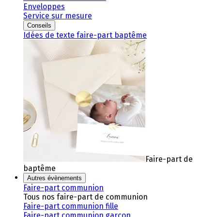
Enveloppes
Service sur mesure
Conseils
Idées de texte faire-part baptême
Faire-part de
baptême
Autres évènements
Faire-part communion
Tous nos faire-part de communion
Faire-part communion fille
Faire-part communion garçon