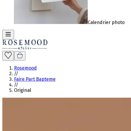
Calendrier photo
Rosemood
//
Faire Part Bapteme
//
Original