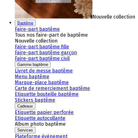
Nouvelle collection
Baptême
Faire-part baptême
Tous nos faire-part de baptême
Nouvelle collection
Faire-part baptême fille
Faire-part baptême garçon
Faire-part baptême civil
Gamme baptême
Livret de messe baptême
Menu baptême
Marque-place baptême
Carte de remerciement baptême
Etiquette bouteille baptême
Stickers baptême
Cadeaux
Etiquette papier perforée
Etiquette autocollante
Album photo baptême
Services
Plateforme événement