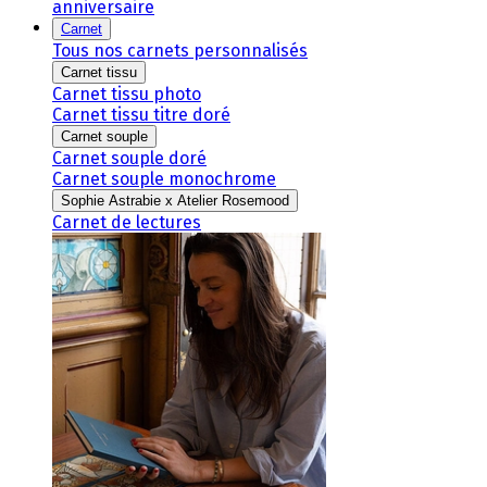
anniversaire
Carnet
Tous nos carnets personnalisés
Carnet tissu
Carnet tissu photo
Carnet tissu titre doré
Carnet souple
Carnet souple doré
Carnet souple monochrome
Sophie Astrabie x Atelier Rosemood
Carnet de lectures