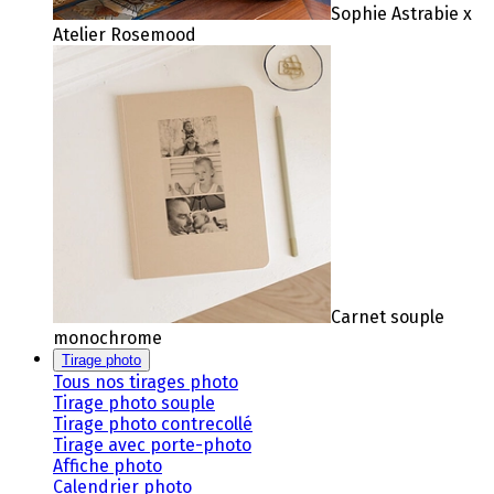
Sophie Astrabie x
Atelier Rosemood
Carnet souple
monochrome
Tirage photo
Tous nos tirages photo
Tirage photo souple
Tirage photo contrecollé
Tirage avec porte-photo
Affiche photo
Calendrier photo