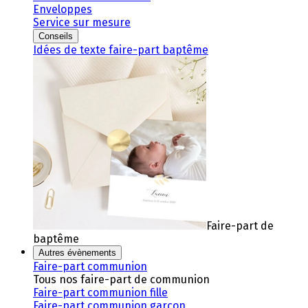
Enveloppes
Service sur mesure
Conseils
Idées de texte faire-part baptême
Faire-part de
baptême
Autres évènements
Faire-part communion
Tous nos faire-part de communion
Faire-part communion fille
Faire-part communion garçon