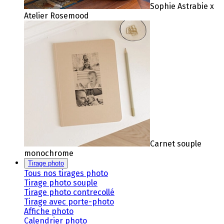
Sophie Astrabie x
Atelier Rosemood
Carnet souple
monochrome
Tirage photo
Tous nos tirages photo
Tirage photo souple
Tirage photo contrecollé
Tirage avec porte-photo
Affiche photo
Calendrier photo