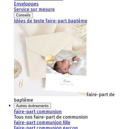
Enveloppes
Service sur mesure
Conseils
Idées de texte faire-part baptême
Faire-part de
baptême
Autres évènements
Faire-part communion
Tous nos faire-part de communion
Faire-part communion fille
Faire-part communion garçon