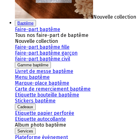
Nouvelle collection
Baptême
Faire-part baptême
Tous nos faire-part de baptême
Nouvelle collection
Faire-part baptême fille
Faire-part baptême garçon
Faire-part baptême civil
Gamme baptême
Livret de messe baptême
Menu baptême
Marque-place baptême
Carte de remerciement baptême
Etiquette bouteille baptême
Stickers baptême
Cadeaux
Etiquette papier perforée
Etiquette autocollante
Album photo baptême
Services
Plateforme événement