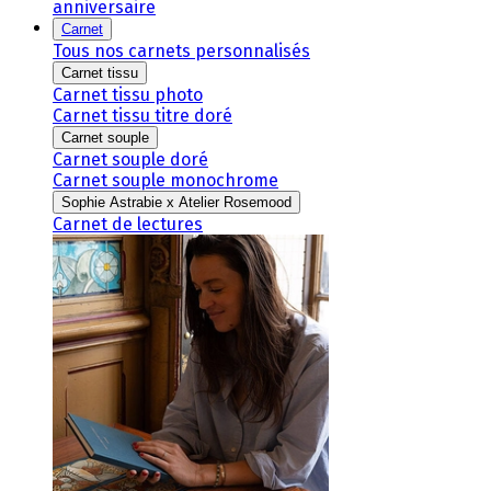
anniversaire
Carnet
Tous nos carnets personnalisés
Carnet tissu
Carnet tissu photo
Carnet tissu titre doré
Carnet souple
Carnet souple doré
Carnet souple monochrome
Sophie Astrabie x Atelier Rosemood
Carnet de lectures