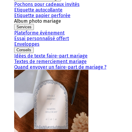
Pochons pour cadeaux invités
Etiquette autocollante
Etiquette papier perforée
Album photo mariage
Services
Plateforme événement
Essai personnalisé offert
Enveloppes
Conseils
Idées de texte faire-part mariage
Textes de remerciement mariage
Quand envoyer un faire-part de mariage ?