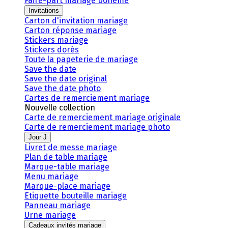
Faire-part mariage bohème
Invitations
Carton d'invitation mariage
Carton réponse mariage
Stickers mariage
Stickers dorés
Toute la papeterie de mariage
Save the date
Save the date original
Save the date photo
Cartes de remerciement mariage
Nouvelle collection
Carte de remerciement mariage originale
Carte de remerciement mariage photo
Jour J
Livret de messe mariage
Plan de table mariage
Marque-table mariage
Menu mariage
Marque-place mariage
Etiquette bouteille mariage
Panneau mariage
Urne mariage
Cadeaux invités mariage