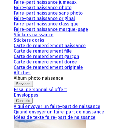
Faire-part naissance jumeaux
Faire-part naissance photo
Faire-part naissance sans photo
Faire-part naissance original
Faire-part naissance classique
Faire-part naissance marque-page
Stickers naissance
Stickers dorés
Carte de remerciement naissance
Carte de remerciement fille
Carte de remerciement garçon
Carte de remerciement dorée
Carte de remerciement originale
Affiches
Album photo naissance
Services
Essai personnalisé offert
Enveloppes
Conseils
À qui envoyer un faire-part de naissance
Quand envoyer un faire-part de naissance
Idées de texte faire-part de naissance