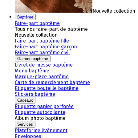
Nouvelle collection
Baptême
Faire-part baptême
Tous nos faire-part de baptême
Nouvelle collection
Faire-part baptême fille
Faire-part baptême garçon
Faire-part baptême civil
Gamme baptême
Livret de messe baptême
Menu baptême
Marque-place baptême
Carte de remerciement baptême
Etiquette bouteille baptême
Stickers baptême
Cadeaux
Etiquette papier perforée
Etiquette autocollante
Album photo baptême
Services
Plateforme événement
Enveloppes