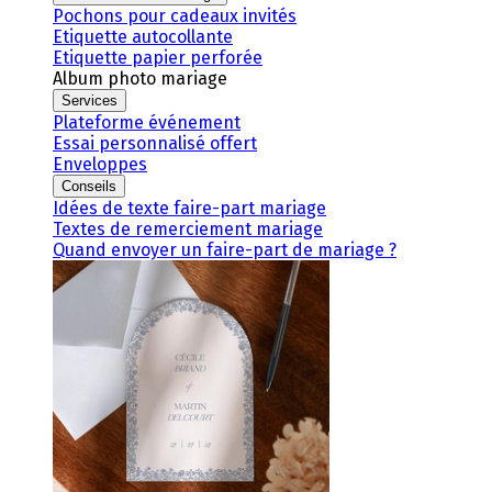
Pochons pour cadeaux invités
Etiquette autocollante
Etiquette papier perforée
Album photo mariage
Services
Plateforme événement
Essai personnalisé offert
Enveloppes
Conseils
Idées de texte faire-part mariage
Textes de remerciement mariage
Quand envoyer un faire-part de mariage ?