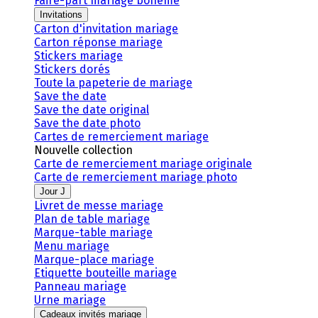
Faire-part mariage bohème
Invitations
Carton d'invitation mariage
Carton réponse mariage
Stickers mariage
Stickers dorés
Toute la papeterie de mariage
Save the date
Save the date original
Save the date photo
Cartes de remerciement mariage
Nouvelle collection
Carte de remerciement mariage originale
Carte de remerciement mariage photo
Jour J
Livret de messe mariage
Plan de table mariage
Marque-table mariage
Menu mariage
Marque-place mariage
Etiquette bouteille mariage
Panneau mariage
Urne mariage
Cadeaux invités mariage