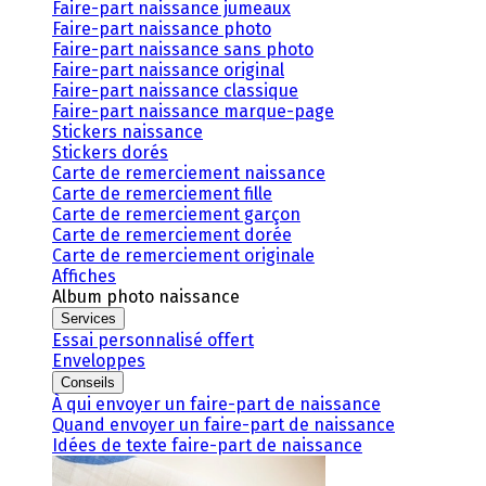
Faire-part naissance jumeaux
Faire-part naissance photo
Faire-part naissance sans photo
Faire-part naissance original
Faire-part naissance classique
Faire-part naissance marque-page
Stickers naissance
Stickers dorés
Carte de remerciement naissance
Carte de remerciement fille
Carte de remerciement garçon
Carte de remerciement dorée
Carte de remerciement originale
Affiches
Album photo naissance
Services
Essai personnalisé offert
Enveloppes
Conseils
À qui envoyer un faire-part de naissance
Quand envoyer un faire-part de naissance
Idées de texte faire-part de naissance