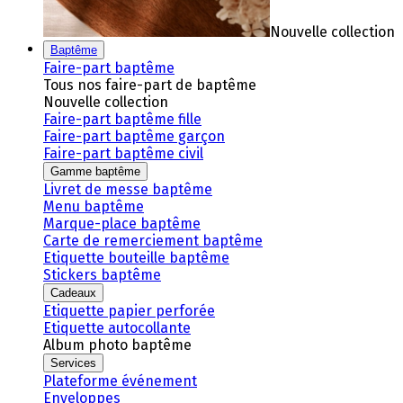
Nouvelle collection
Baptême
Faire-part baptême
Tous nos faire-part de baptême
Nouvelle collection
Faire-part baptême fille
Faire-part baptême garçon
Faire-part baptême civil
Gamme baptême
Livret de messe baptême
Menu baptême
Marque-place baptême
Carte de remerciement baptême
Etiquette bouteille baptême
Stickers baptême
Cadeaux
Etiquette papier perforée
Etiquette autocollante
Album photo baptême
Services
Plateforme événement
Enveloppes