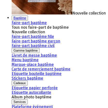
Nouvelle collection
Baptême
Faire-part baptême
Tous nos faire-part de baptême
Nouvelle collection
Faire-part baptême fille
Faire-part baptême garçon
Faire-part baptême civil
Gamme baptême
Livret de messe baptême
Menu baptême
Marque-place baptême
Carte de remerciement baptême
Etiquette bouteille baptême
Stickers baptême
Cadeaux
Etiquette papier perforée
Etiquette autocollante
Album photo baptême
Services
Plateforme événement