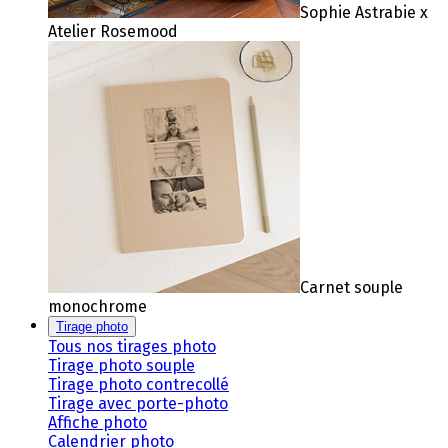
Sophie Astrabie x
Atelier Rosemood
Carnet souple
monochrome
Tirage photo
Tous nos tirages photo
Tirage photo souple
Tirage photo contrecollé
Tirage avec porte-photo
Affiche photo
Calendrier photo