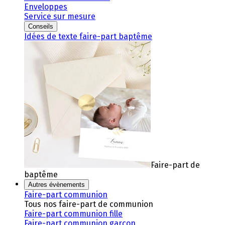
Enveloppes
Service sur mesure
Conseils
Idées de texte faire-part baptême
Faire-part de
baptême
Autres évènements
Faire-part communion
Tous nos faire-part de communion
Faire-part communion fille
Faire-part communion garçon