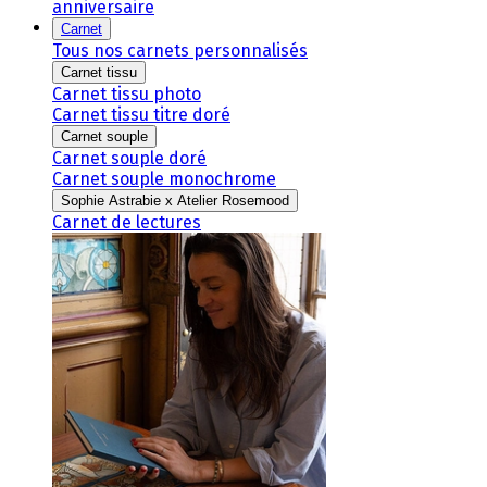
anniversaire
Carnet
Tous nos carnets personnalisés
Carnet tissu
Carnet tissu photo
Carnet tissu titre doré
Carnet souple
Carnet souple doré
Carnet souple monochrome
Sophie Astrabie x Atelier Rosemood
Carnet de lectures