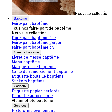
Nouvelle collection
Baptême
Faire-part baptême
Tous nos faire-part de baptême
Nouvelle collection
Faire-part baptême fille
Faire-part baptême garçon
Faire-part baptême civil
Gamme baptême
Livret de messe baptême
Menu baptême
Marque-place baptême
Carte de remerciement baptême
Etiquette bouteille baptême
Stickers baptême
Cadeaux
Etiquette papier perforée
Etiquette autocollante
Album photo baptême
Services
Plateforme événement