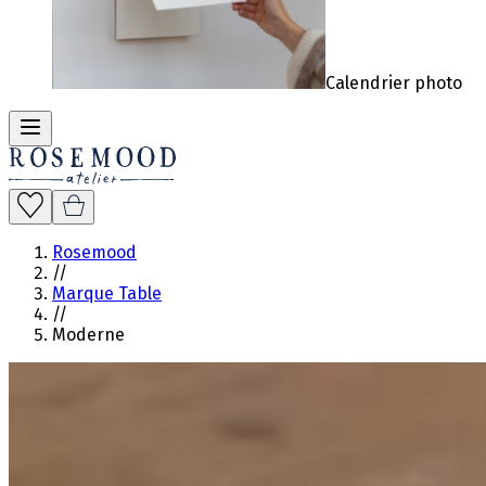
Calendrier photo
Rosemood
//
Marque Table
//
Moderne