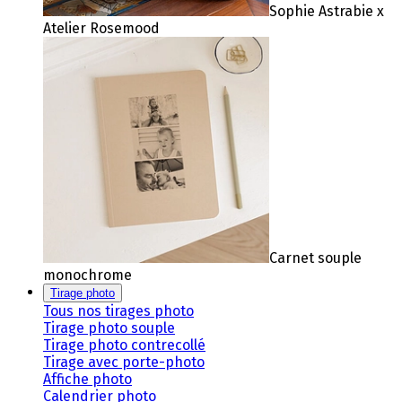
Sophie Astrabie x
Atelier Rosemood
Carnet souple
monochrome
Tirage photo
Tous nos tirages photo
Tirage photo souple
Tirage photo contrecollé
Tirage avec porte-photo
Affiche photo
Calendrier photo