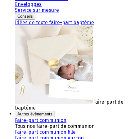
Enveloppes
Service sur mesure
Conseils
Idées de texte faire-part baptême
Faire-part de
baptême
Autres évènements
Faire-part communion
Tous nos faire-part de communion
Faire-part communion fille
Faire-part communion garçon