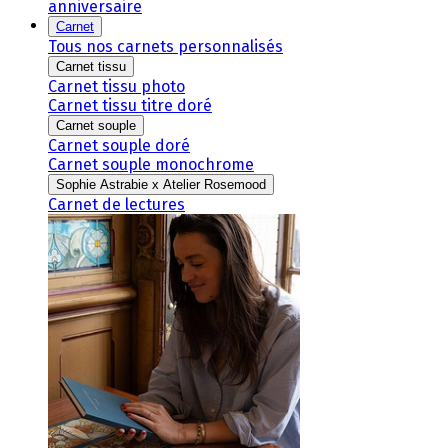
anniversaire
Carnet
Tous nos carnets personnalisés
Carnet tissu
Carnet tissu photo
Carnet tissu titre doré
Carnet souple
Carnet souple doré
Carnet souple monochrome
Sophie Astrabie x Atelier Rosemood
Carnet de lectures